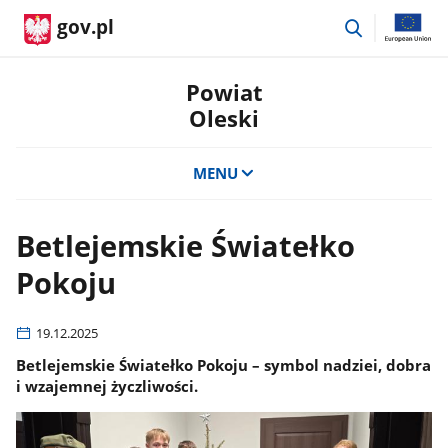
przejdź
gov.pl
do
wyszukiwar
Powiat
Oleski
MENU
Betlejemskie Światełko
Pokoju
19.12.2025
Betlejemskie Światełko Pokoju – symbol nadziei, dobra
i wzajemnej życzliwości.