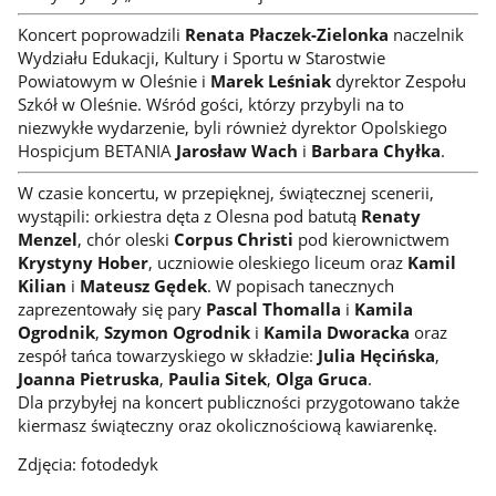
Koncert poprowadzili
Renata Płaczek-Zielonka
naczelnik
Wydziału Edukacji, Kultury i Sportu w Starostwie
Powiatowym w Oleśnie i
Marek Leśniak
dyrektor Zespołu
Szkół w Oleśnie. Wśród gości, którzy przybyli na to
niezwykłe wydarzenie, byli również dyrektor Opolskiego
Hospicjum BETANIA
Jarosław Wach
i
Barbara Chyłka
.
W czasie koncertu, w przepięknej, świątecznej scenerii,
wystąpili: orkiestra dęta z Olesna pod batutą
Renaty
Menzel
, chór oleski
Corpus Christi
pod kierownictwem
Krystyny Hober
, uczniowie oleskiego liceum oraz
Kamil
Kilian
i
Mateusz Gędek
. W popisach tanecznych
zaprezentowały się pary
Pascal Thomalla
i
Kamila
Ogrodnik
,
Szymon Ogrodnik
i
Kamila Dworacka
oraz
zespół tańca towarzyskiego w składzie:
Julia Hęcińska
,
Joanna Pietruska
,
Paulia Sitek
,
Olga Gruca
.
Dla przybyłej na koncert publiczności przygotowano także
kiermasz świąteczny oraz okolicznościową kawiarenkę.
Zdjęcia: fotodedyk