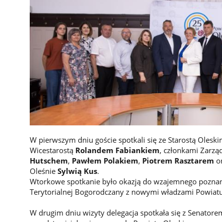
W pierwszym dniu goście spotkali się ze Starostą Olesk
Wicestarostą
Rolandem Fabiankiem
, członkami Zarzą
Hutschem
,
Pawłem Polakiem
,
Piotrem Rasztarem
or
Oleśnie
Sylwią Kus
.
Wtorkowe spotkanie było okazją do wzajemnego poznani
Terytorialnej Bogorodczany z nowymi władzami Powiatu
W drugim dniu wizyty delegacja spotkała się z Senator