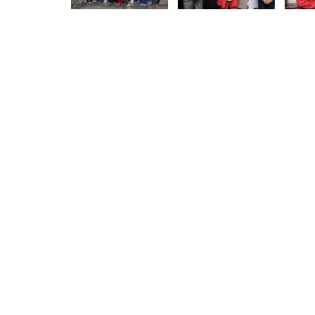
poprzednie
Pokaż
Pokaż
Pokaż
zdjęcia
zdjęcie
zdjęcie
zdjęci
1
2
3
z
z
z
galerii.
galerii.
galerii