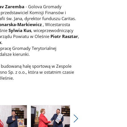
lav Zaremba
- Golova Gromady
przedstawiciel Komisji Finansów i
fii św. Jana, dyrektor funduszu Caritas.
onarska-Markiewicz
, Wicestarosta
eśnie
Sylwia Kus
, wiceprzewodniczący
Zarządu Powiatu w Oleśnie
Piotr Rasztar
,
k
.
racę Gromady Terytorialnej
alsze kierunki.
wo budowaną halę sportową w Zespole
no Sp. z o.o., która w ostatnim czasie
leśnie.
Pokaż