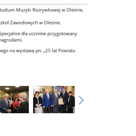
Studium Muzyki Rozrywkowej w Oleśnie,
Szkół Zawodowych w Oleśnie.
Specjalnie dla uczniów przygotowany
 nagrodami.
ego na wystawę pn. „25 lat Powiatu
Pokaż
nestępne
Pokaż
zdjęcia
e
zdjęcie
4
z