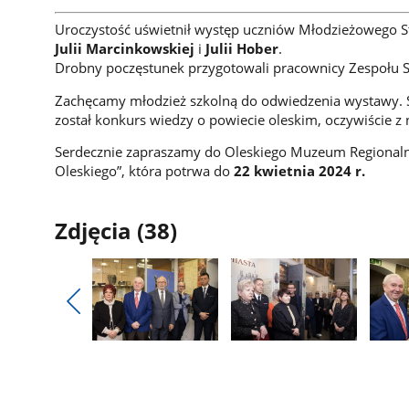
Uroczystość uświetnił występ uczniów Młodzieżowego 
Julii Marcinkowskiej
i
Julii Hober
.
Drobny poczęstunek przygotowali pracownicy Zespołu 
Zachęcamy młodzież szkolną do odwiedzenia wystawy. 
został konkurs wiedzy o powiecie oleskim, oczywiście z
Serdecznie zapraszamy do Oleskiego Muzeum Regionaln
Oleskiego”, która potrwa do
22 kwietnia 2024 r.
Zdjęcia (38)
Pokaż
poprzednie
Pokaż
Pokaż
Pokaż
zdjęcia
zdjęcie
zdjęcie
zdjęci
1
2
3
z
z
z