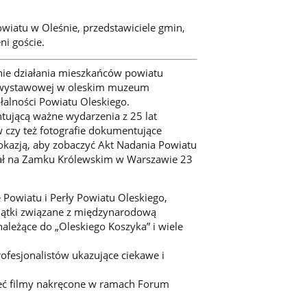
wiatu w Oleśnie, przedstawiciele gmin,
ni goście.
nie działania mieszkańców powiatu
li wystawowej w oleskim muzeum
ałalności Powiatu Oleskiego.
tującą ważne wydarzenia z 25 lat
 czy też fotografie dokumentujące
 okazją, aby zobaczyć Akt Nadania Powiatu
brał na Zamku Królewskim w Warszawie 23
 Powiatu i Perły Powiatu Oleskiego,
iątki związane z międzynarodową
ależące do „Oleskiego Koszyka” i wiele
ofesjonalistów ukazujące ciekawe i
zeć filmy nakręcone w ramach Forum