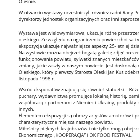
Oleśnie.
W otwarciu wystawy uczestniczyli również radni Rady Po
dyrektorzy jednostek organizacyjnych oraz inni zaprosze
Wystawa jest wielowymiarowa, ukazuje różne przestrze
oleskiego. Ze względu na ograniczenia powierzchni sa
ekspozycja ukazuje najważniejsze aspekty 25-letniej dzi
Na wystawie można obejrzeć bogatą galerię zdjęć prezen
funkcjonowania powiatu, sylwetki znanych mieszkańców
zmiany, jakie zaszły w naszym powiecie. Jest doskonałą
Oleskiego, który pierwszy Starosta Oleski Jan Kus ode
listopada 1998 r.
Wśród eksponatów znajdują się również statuetki – Róże
puchary, wydawnictwa promujące lokalną historię, pam
współpracą z partnerami z Niemiec i Ukrainy, produkty n
innych.
Elementem ekspozycji są obrazy artystów amatorów i pr
charakterystyczne miejsca naszego powiatu.
Miłośnicy pięknych krajobrazów i nie tylko mogą obejr
Ekonomicznego „KOOPERACJA” i OK FOOD FESTIVAL.