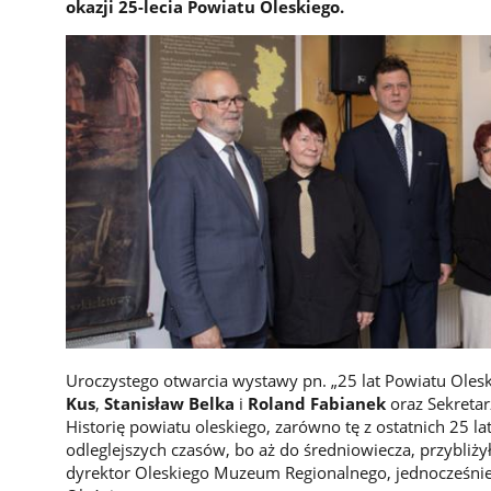
okazji 25-lecia Powiatu Oleskiego.
Uroczystego otwarcia wystawy pn. „25 lat Powiatu Olesk
Kus
,
Stanisław Belka
i
Roland Fabianek
oraz Sekreta
Historię powiatu oleskiego, zarówno tę z ostatnich 25 lat
odleglejszych czasów, bo aż do średniowiecza, przybli
dyrektor Oleskiego Muzeum Regionalnego, jednocześni