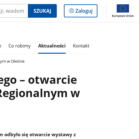
Logowanie
SZUKAJ
Zaloguj
do
panelu
e
Co robimy
Aktualności
Kontakt
nym w Oleśnie
ego – otwarcie
egionalnym w
 odbyło się otwarcie wystawy z