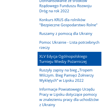
Dofinansowanie ze środków
Rządowego Funduszu Rozwoju
Dróg na rok 2022
Konkurs KRUS dla rolników
"Bezpieczne Gospodarstwo Rolne"
Ruszamy z pomocą dla Ukrainy
Pomoc Ukrainie - Lista potrzebnych
rzeczy
XLV Edycja Ogólnopolskiego
Turnieju Wiedzy Pożarniczej
Ruszyły zapisy na bieg „Tropem
Wilczym. Bieg Pamięci Żołnierzy
Wyklętych” w Lipsku 2022
Informacje Powiatowego Urzędu
Pracy w Lipsku dotyczące pomocy
w znalezieniu pracy dla uchodźców
z Ukrainy