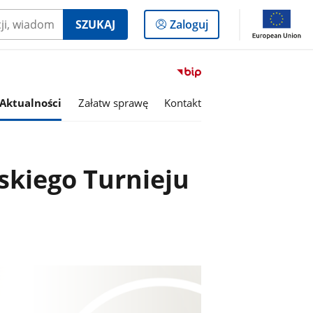
Logowanie
SZUKAJ
Zaloguj
do
panelu
Przejdź
do
serwisu
Aktualności
Załatw sprawę
Kontakt
Biuletyn
Informacji
Publicznej
Powiat
skiego Turnieju
Lipski