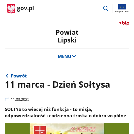
przejdź
gov.pl
do
wyszukiwar
Przejdź
do
Powiat
serwis
Lipski
Biulety
Informa
Publicz
MENU
Powiat
Lipski
Powrót
11 marca - Dzień Sołtysa
11.03.2025
SOŁTYS to więcej niż funkcja - to misja,
odpowiedzialność i codzienna troska o dobro wspólne