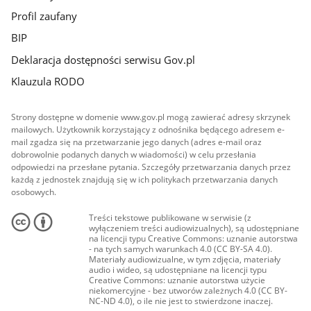
Profil zaufany
BIP
Deklaracja dostępności serwisu Gov.pl
Klauzula RODO
Strony dostępne w domenie www.gov.pl mogą zawierać adresy skrzynek
mailowych. Użytkownik korzystający z odnośnika będącego adresem e-
mail zgadza się na przetwarzanie jego danych (adres e-mail oraz
dobrowolnie podanych danych w wiadomości) w celu przesłania
odpowiedzi na przesłane pytania. Szczegóły przetwarzania danych przez
każdą z jednostek znajdują się w ich politykach przetwarzania danych
osobowych.
Treści tekstowe publikowane w serwisie (z
wyłączeniem treści audiowizualnych), są udostępniane
na licencji typu Creative Commons: uznanie autorstwa
- na tych samych warunkach 4.0 (CC BY-SA 4.0).
Materiały audiowizualne, w tym zdjęcia, materiały
audio i wideo, są udostępniane na licencji typu
Creative Commons: uznanie autorstwa użycie
niekomercyjne - bez utworów zależnych 4.0 (CC BY-
NC-ND 4.0), o ile nie jest to stwierdzone inaczej.