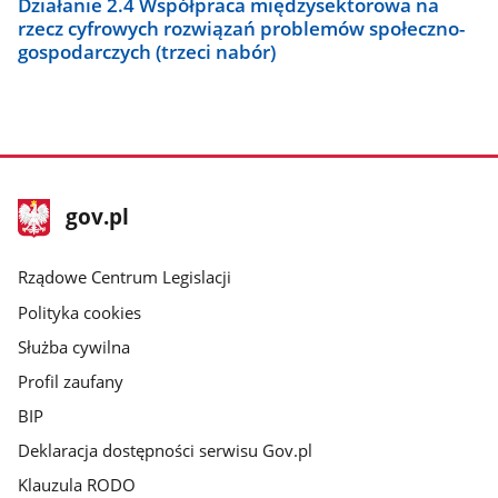
Działanie 2.4 Współpraca międzysektorowa na
rzecz cyfrowych rozwiązań problemów społeczno-
gospodarczych (trzeci nabór)
stopka
Strona
gov.pl
gov.pl
główna
Rządowe Centrum Legislacji
Polityka cookies
Służba cywilna
Profil zaufany
BIP
Deklaracja dostępności serwisu Gov.pl
Klauzula RODO