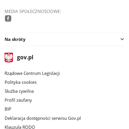
MEDIA SPOŁECZNOŚCIOWE:
facebook
Na skróty
stopka
Strona
gov.pl
gov.pl
główna
Rządowe Centrum Legislacji
Polityka cookies
Służba cywilna
Profil zaufany
BIP
Deklaracja dostępności serwisu Gov.pl
Klauzula RODO