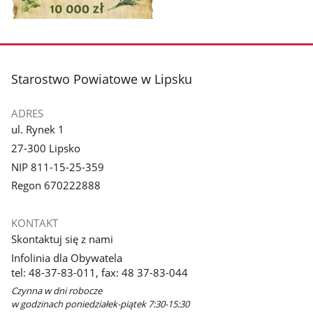
Pokaż
zdjęcie
1
z
stopka
Starostwo Powiatowe w Lipsku
galerii.
ADRES
ul. Rynek 1
27-300 Lipsko
NIP 811-15-25-359
Regon 670222888
KONTAKT
Skontaktuj się z nami
Infolinia dla Obywatela
tel: 48-37-83-011, fax: 48 37-83-044
Czynna w dni robocze
w godzinach poniedziałek-piątek 7:30-15:30