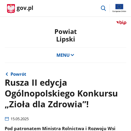
przejdź
gov.pl
do
wyszukiwar
Przejdź
do
Powiat
serwis
Lipski
Biulety
Informa
Publicz
MENU
Powiat
Lipski
Powrót
Rusza II edycja
Ogólnopolskiego Konkursu
„Zioła dla Zdrowia”!
15.05.2025
Pod patronatem Ministra Rolnictwa i Rozwoju Wsi