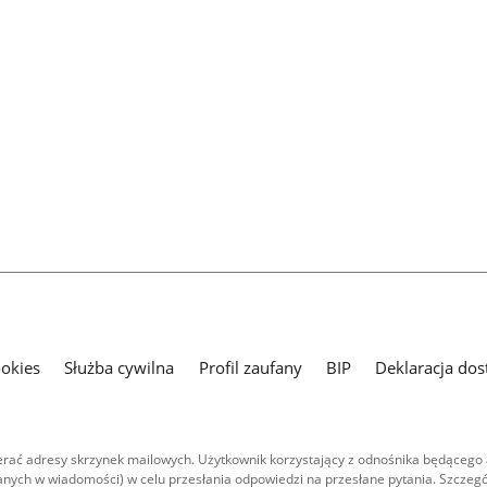
ookies
Służba cywilna
Profil zaufany
BIP
Deklaracja dos
ać adresy skrzynek mailowych. Użytkownik korzystający z odnośnika będącego 
nych w wiadomości) w celu przesłania odpowiedzi na przesłane pytania. Szczegó