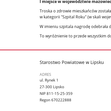
I miejsce w województwie mazowie
Troska o zdrowie mieszkańców został
w kategorii "Szpital Roku" (w skali w
W imieniu szpitala nagrodę odebrała d
To wyróżnienie to przede wszystkim d
stopka
Starostwo Powiatowe w Lipsku
ADRES
ul. Rynek 1
27-300 Lipsko
NIP 811-15-25-359
Regon 670222888