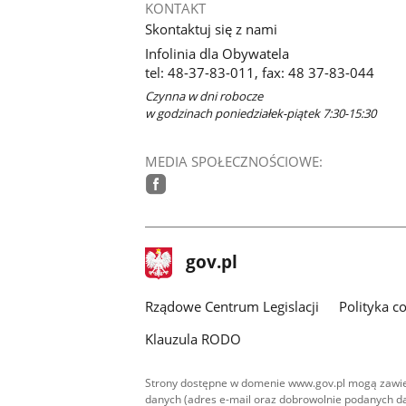
KONTAKT
Skontaktuj się z nami
Infolinia dla Obywatela
tel: 48-37-83-011, fax: 48 37-83-044
Czynna w dni robocze
w godzinach poniedziałek-piątek 7:30-15:30
MEDIA SPOŁECZNOŚCIOWE:
facebook
stopka
Strona
gov.pl
gov.pl
główna
Rządowe Centrum Legislacji
Polityka c
Klauzula RODO
Strony dostępne w domenie www.gov.pl mogą zawier
danych (adres e-mail oraz dobrowolnie podanych da