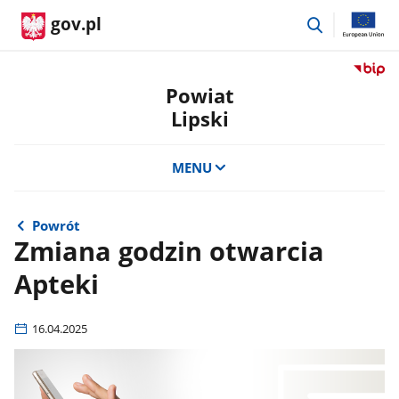
przejdź
gov.pl
do
wyszukiwar
Przejdź
do
Powiat
serwis
Lipski
Biulety
Informa
Publicz
MENU
Powiat
Lipski
Powrót
Zmiana godzin otwarcia
Apteki
16.04.2025