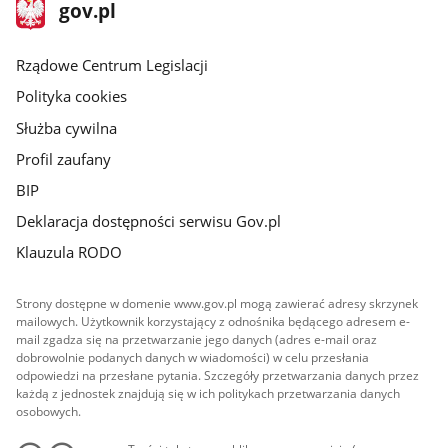
stopka
Strona
gov.pl
gov.pl
główna
Rządowe Centrum Legislacji
Polityka cookies
Służba cywilna
Profil zaufany
BIP
Deklaracja dostępności serwisu Gov.pl
Klauzula RODO
Strony dostępne w domenie www.gov.pl mogą zawierać adresy skrzynek
mailowych. Użytkownik korzystający z odnośnika będącego adresem e-
mail zgadza się na przetwarzanie jego danych (adres e-mail oraz
dobrowolnie podanych danych w wiadomości) w celu przesłania
odpowiedzi na przesłane pytania. Szczegóły przetwarzania danych przez
każdą z jednostek znajdują się w ich politykach przetwarzania danych
osobowych.