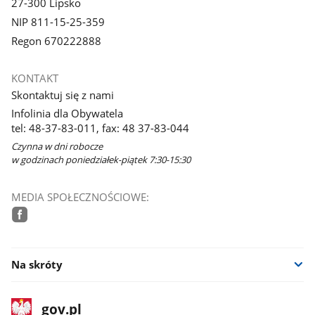
27-300 Lipsko
NIP 811-15-25-359
Regon 670222888
KONTAKT
Skontaktuj się z nami
Infolinia dla Obywatela
tel: 48-37-83-011, fax: 48 37-83-044
Czynna w dni robocze
w godzinach poniedziałek-piątek 7:30-15:30
MEDIA SPOŁECZNOŚCIOWE:
facebook
Na skróty
stopka
Strona
gov.pl