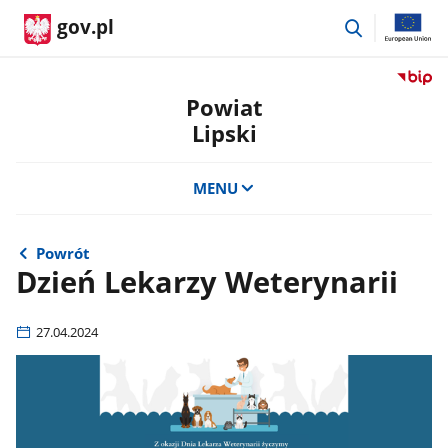
przejdź
gov.pl
do
wyszukiwar
Przejdź
do
Powiat
serwis
Lipski
Biulety
Informa
Publicz
MENU
Powiat
Lipski
Powrót
Dzień Lekarzy Weterynarii
27.04.2024