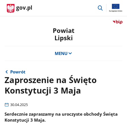
przejdź
gov.pl
do
wyszukiwar
Przejdź
do
Powiat
serwis
Lipski
Biulety
Informa
Publicz
MENU
Powiat
Lipski
Powrót
Zaproszenie na Święto
Konstytucji 3 Maja
30.04.2025
Serdecznie zapraszamy na uroczyste obchody Święta
Konstytucji 3 Maja.