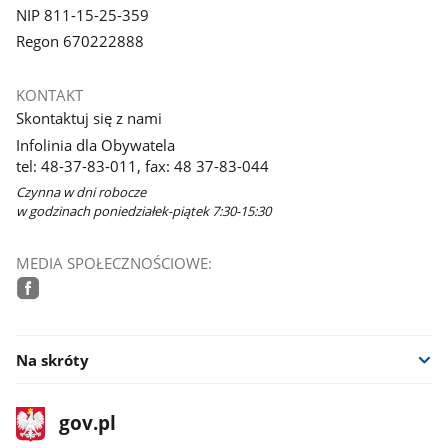
NIP 811-15-25-359
Regon 670222888
KONTAKT
Skontaktuj się z nami
Infolinia dla Obywatela
tel: 48-37-83-011, fax: 48 37-83-044
Czynna w dni robocze
w godzinach poniedziałek-piątek 7:30-15:30
MEDIA SPOŁECZNOŚCIOWE:
facebook
Na skróty
stopka
Strona
gov.pl
gov.pl
główna