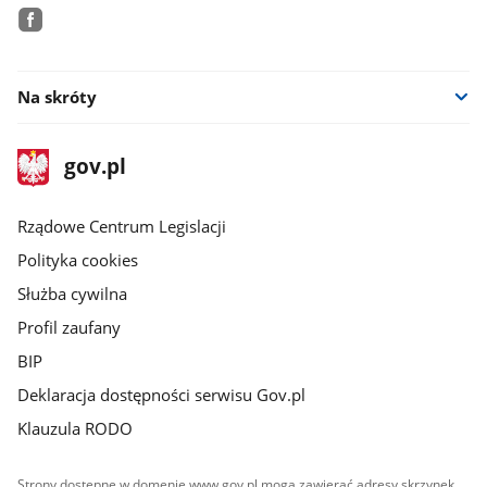
facebook
Na skróty
stopka
Strona
gov.pl
gov.pl
główna
Rządowe Centrum Legislacji
Polityka cookies
Służba cywilna
Profil zaufany
BIP
Deklaracja dostępności serwisu Gov.pl
Klauzula RODO
Strony dostępne w domenie www.gov.pl mogą zawierać adresy skrzynek