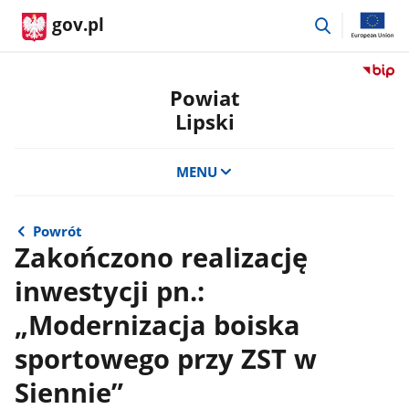
przejdź
gov.pl
do
wyszukiwar
Przejdź
do
Powiat
serwis
Lipski
Biulety
Informa
Publicz
MENU
Powiat
Lipski
Powrót
Zakończono realizację
inwestycji pn.:
„Modernizacja boiska
sportowego przy ZST w
Siennie”