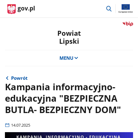
przejdź
gov.pl
do
wyszukiwar
Przejdź
do
Powiat
serwis
Lipski
Biulety
Informa
Publicz
MENU
Powiat
Lipski
Powrót
Kampania informacyjno-
edukacyjna "BEZPIECZNA
BUTLA- BEZPIECZNY DOM"
14.07.2025