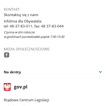
KONTAKT
Skontaktuj się z nami
Infolinia dla Obywatela
tel: 48-37-83-011, fax: 48 37-83-044
Czynna w dni robocze
w godzinach poniedziałek-piątek 7:30-15:30
MEDIA SPOŁECZNOŚCIOWE:
facebook
Na skróty
stopka
Strona
gov.pl
gov.pl
główna
Rządowe Centrum Legislacji