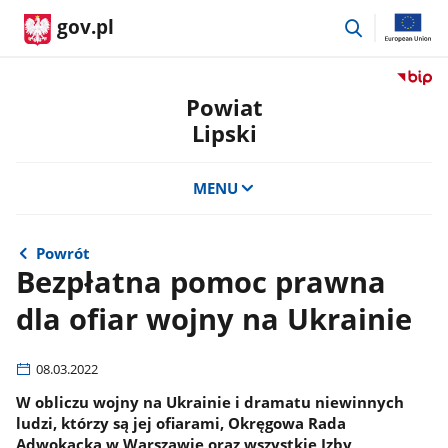
przejdź
gov.pl
do
wyszukiwar
Przejdź
do
Powiat
serwis
Lipski
Biulety
Informa
Publicz
MENU
Powiat
Lipski
Powrót
Bezpłatna pomoc prawna
dla ofiar wojny na Ukrainie
08.03.2022
W obliczu wojny na Ukrainie i dramatu niewinnych
ludzi, którzy są jej ofiarami, Okręgowa Rada
Adwokacka w Warszawie oraz wszystkie Izby