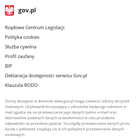
stopka
Strona
gov.pl
gov.pl
główna
Rządowe Centrum Legislacji
Polityka cookies
Służba cywilna
Profil zaufany
BIP
Deklaracja dostępności serwisu Gov.pl
Klauzula RODO
Strony dostępne w domenie www.gov.pl mogą zawierać adresy skrzynek
mailowych. Użytkownik korzystający z odnośnika będącego adresem e-
mail zgadza się na przetwarzanie jego danych (adres e-mail oraz
dobrowolnie podanych danych w wiadomości) w celu przesłania
odpowiedzi na przesłane pytania. Szczegóły przetwarzania danych przez
każdą z jednostek znajdują się w ich politykach przetwarzania danych
osobowych.