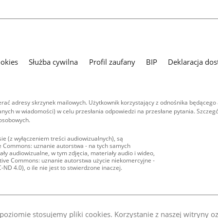
ookies
Służba cywilna
Profil zaufany
BIP
Deklaracja dos
ać adresy skrzynek mailowych. Użytkownik korzystający z odnośnika będącego 
nych w wiadomości) w celu przesłania odpowiedzi na przesłane pytania. Szczegó
 osobowych.
ie (z wyłączeniem treści audiowizualnych), są
ive Commons: uznanie autorstwa - na tych samych
ły audiowizualne, w tym zdjęcia, materiały audio i wideo,
eative Commons: uznanie autorstwa użycie niekomercyjne -
D 4.0), o ile nie jest to stwierdzone inaczej.
oziomie stosujemy pliki cookies. Korzystanie z naszej witryny 