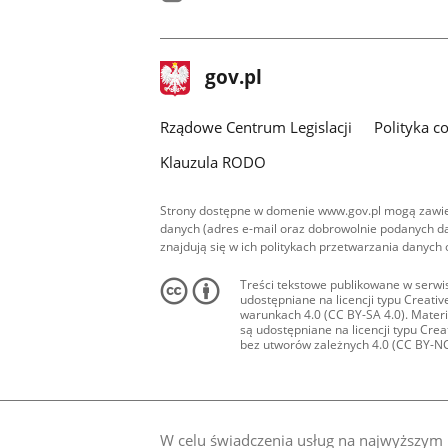
facebook
stopka
Strona
gov.pl
gov.pl
główna
Rządowe Centrum Legislacji
Polityka c
Klauzula RODO
Strony dostępne w domenie www.gov.pl mogą zawier
danych (adres e-mail oraz dobrowolnie podanych da
znajdują się w ich politykach przetwarzania danych
Treści tekstowe publikowane w serwis
udostępniane na licencji typu Creat
warunkach 4.0 (CC BY-SA 4.0). Materia
są udostępniane na licencji typu Cr
bez utworów zależnych 4.0 (CC BY-NC-N
W celu świadczenia usług na najwyższym p