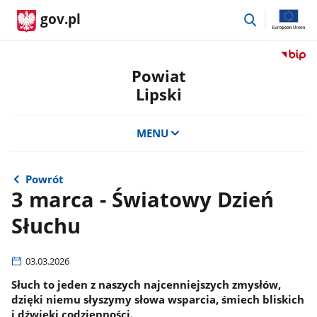
przejdź
gov.pl
do
wyszukiwar
Przejdź
do
Powiat
serwis
Lipski
Biulety
Informa
Publicz
MENU
Powiat
Lipski
Powrót
3 marca - Światowy Dzień
Słuchu
03.03.2026
Słuch to jeden z naszych najcenniejszych zmysłów,
dzięki niemu słyszymy słowa wsparcia, śmiech bliskich
i dźwięki codzienności.