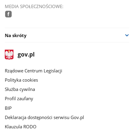
MEDIA SPOŁECZNOŚCIOWE:
facebook
Na skróty
stopka
Strona
gov.pl
gov.pl
główna
Rządowe Centrum Legislacji
Polityka cookies
Służba cywilna
Profil zaufany
BIP
Deklaracja dostępności serwisu Gov.pl
Klauzula RODO