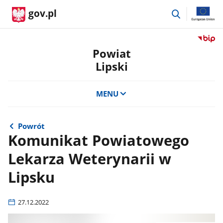
przejdź
gov.pl
do
wyszukiwar
Przejdź
do
Powiat
serwis
Lipski
Biulety
Informa
Publicz
MENU
Powiat
Lipski
Powrót
Komunikat Powiatowego
Lekarza Weterynarii w
Lipsku
27.12.2022