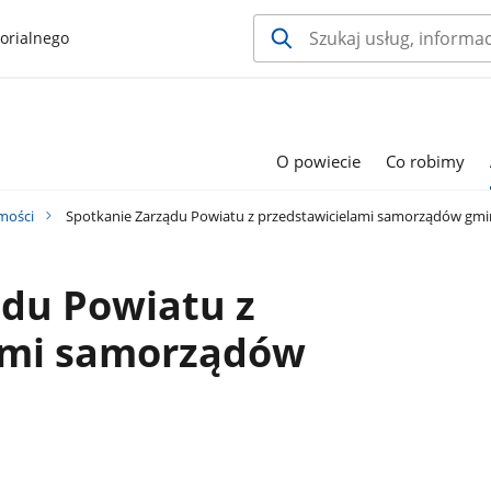
orialnego
O powiecie
Co robimy
mości
Spotkanie Zarządu Powiatu z przedstawicielami samorządów gm
ądu Powiatu z
ami samorządów