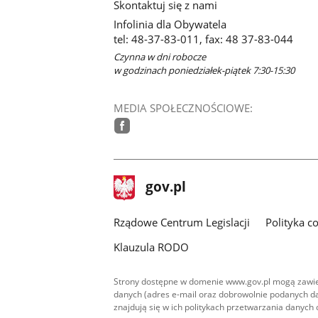
Skontaktuj się z nami
Infolinia dla Obywatela
tel: 48-37-83-011, fax: 48 37-83-044
Czynna w dni robocze
w godzinach poniedziałek-piątek 7:30-15:30
MEDIA SPOŁECZNOŚCIOWE:
facebook
stopka
Strona
gov.pl
gov.pl
główna
Rządowe Centrum Legislacji
Polityka c
Klauzula RODO
Strony dostępne w domenie www.gov.pl mogą zawier
danych (adres e-mail oraz dobrowolnie podanych da
znajdują się w ich politykach przetwarzania danych