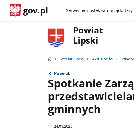
gov.pl
Serwis jednostek samorządu teryt
gov.pl
Powiat
Lipski
Powiat Lipski
Aktualności
Wiado
Powrót
Spotkanie Zarz
przedstawiciel
gminnych
24.01.2025