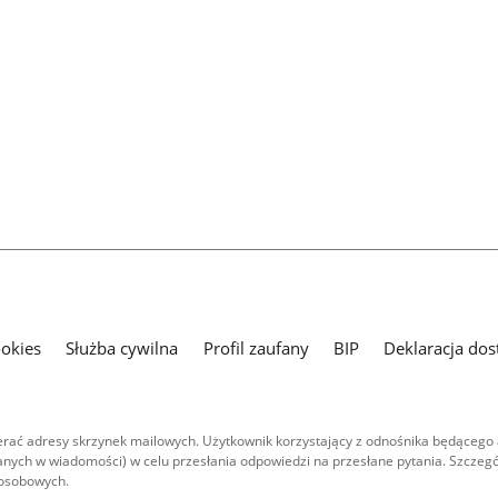
ookies
Służba cywilna
Profil zaufany
BIP
Deklaracja dos
ać adresy skrzynek mailowych. Użytkownik korzystający z odnośnika będącego 
nych w wiadomości) w celu przesłania odpowiedzi na przesłane pytania. Szczegó
 osobowych.