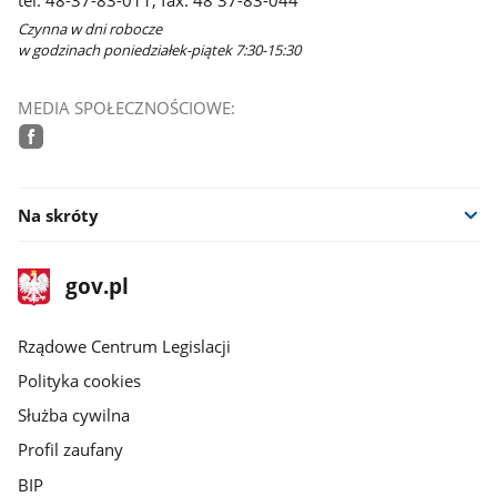
tel: 48-37-83-011, fax: 48 37-83-044
Czynna w dni robocze
w godzinach poniedziałek-piątek 7:30-15:30
MEDIA SPOŁECZNOŚCIOWE:
facebook
Na skróty
stopka
Strona
gov.pl
gov.pl
główna
Rządowe Centrum Legislacji
Polityka cookies
Służba cywilna
Profil zaufany
BIP