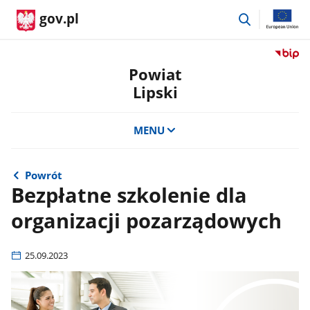
przejdź
gov.pl
do
wyszukiwar
Przejdź
do
Powiat
serwis
Lipski
Biulety
Informa
Publicz
MENU
Powiat
Lipski
Powrót
Bezpłatne szkolenie dla
organizacji pozarządowych
25.09.2023