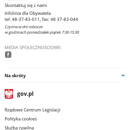
Skontaktuj się z nami
Infolinia dla Obywatela
tel: 48-37-83-011, fax: 48 37-83-044
Czynna w dni robocze
w godzinach poniedziałek-piątek 7:30-15:30
MEDIA SPOŁECZNOŚCIOWE:
facebook
Na skróty
stopka
Strona
gov.pl
gov.pl
główna
Rządowe Centrum Legislacji
Polityka cookies
Służba cywilna