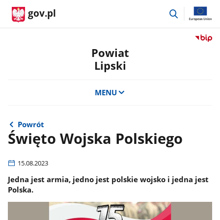
przejdź
gov.pl
do
wyszukiwar
Przejdź
do
Powiat
serwis
Lipski
Biulety
Informa
Publicz
MENU
Powiat
Lipski
Powrót
Święto Wojska Polskiego
15.08.2023
Jedna jest armia, jedno jest polskie wojsko i jedna jest
Polska.