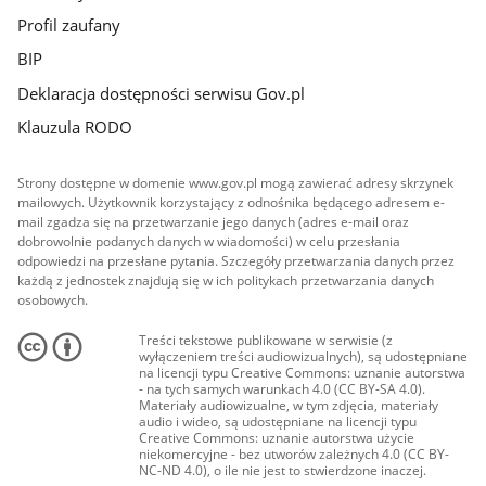
Profil zaufany
BIP
Deklaracja dostępności serwisu Gov.pl
Klauzula RODO
Strony dostępne w domenie www.gov.pl mogą zawierać adresy skrzynek
mailowych. Użytkownik korzystający z odnośnika będącego adresem e-
mail zgadza się na przetwarzanie jego danych (adres e-mail oraz
dobrowolnie podanych danych w wiadomości) w celu przesłania
odpowiedzi na przesłane pytania. Szczegóły przetwarzania danych przez
każdą z jednostek znajdują się w ich politykach przetwarzania danych
osobowych.
Treści tekstowe publikowane w serwisie (z
wyłączeniem treści audiowizualnych), są udostępniane
na licencji typu Creative Commons: uznanie autorstwa
- na tych samych warunkach 4.0 (CC BY-SA 4.0).
Materiały audiowizualne, w tym zdjęcia, materiały
audio i wideo, są udostępniane na licencji typu
Creative Commons: uznanie autorstwa użycie
niekomercyjne - bez utworów zależnych 4.0 (CC BY-
NC-ND 4.0), o ile nie jest to stwierdzone inaczej.