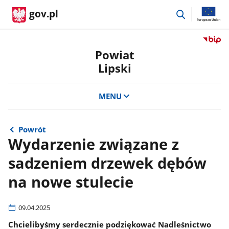
przejdź
gov.pl
do
wyszukiwar
Przejdź
do
Powiat
serwis
Lipski
Biulety
Informa
Publicz
MENU
Powiat
Lipski
Powrót
Wydarzenie związane z
sadzeniem drzewek dębów
na nowe stulecie
09.04.2025
Chcielibyśmy serdecznie podziękować Nadleśnictwo