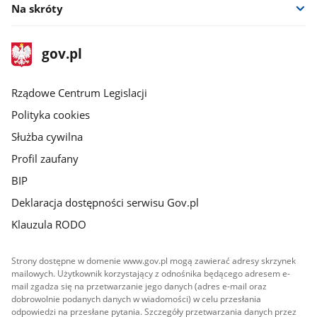
Na skróty
stopka
Strona
gov.pl
gov.pl
główna
Rządowe Centrum Legislacji
Polityka cookies
Służba cywilna
Profil zaufany
BIP
Deklaracja dostępności serwisu Gov.pl
Klauzula RODO
Strony dostępne w domenie www.gov.pl mogą zawierać adresy skrzynek
mailowych. Użytkownik korzystający z odnośnika będącego adresem e-
mail zgadza się na przetwarzanie jego danych (adres e-mail oraz
dobrowolnie podanych danych w wiadomości) w celu przesłania
odpowiedzi na przesłane pytania. Szczegóły przetwarzania danych przez