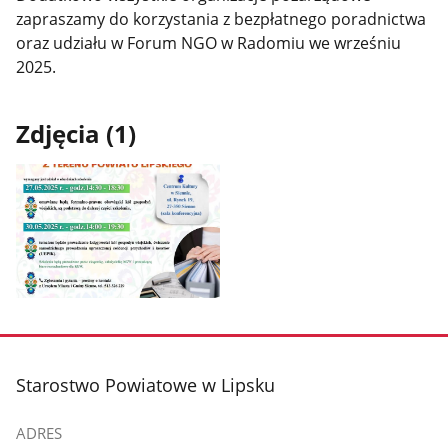
zapraszamy do korzystania z bezpłatnego poradnictwa
oraz udziału w Forum NGO w Radomiu we wrześniu
2025.
Zdjęcia (1)
Pokaż
zdjęcie
1
z
stopka
Starostwo Powiatowe w Lipsku
galerii.
ADRES