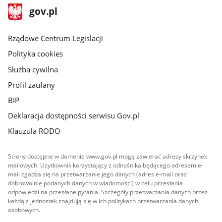
stopka
Strona
gov.pl
gov.pl
główna
Rządowe Centrum Legislacji
Polityka cookies
Służba cywilna
Profil zaufany
BIP
Deklaracja dostępności serwisu Gov.pl
Klauzula RODO
Strony dostępne w domenie www.gov.pl mogą zawierać adresy skrzynek
mailowych. Użytkownik korzystający z odnośnika będącego adresem e-
mail zgadza się na przetwarzanie jego danych (adres e-mail oraz
dobrowolnie podanych danych w wiadomości) w celu przesłania
odpowiedzi na przesłane pytania. Szczegóły przetwarzania danych przez
każdą z jednostek znajdują się w ich politykach przetwarzania danych
osobowych.