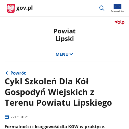
przejdź
gov.pl
do
wyszukiwar
Przejdź
do
Powiat
serwis
Lipski
Biulety
Informa
Publicz
MENU
Powiat
Lipski
Powrót
Cykl Szkoleń Dla Kół
Gospodyń Wiejskich z
Terenu Powiatu Lipskiego
22.05.2025
Formalności i księgowość dla KGW w praktyce.