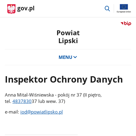
przejdź
gov.pl
do
wyszukiwar
Przejdź
do
Powiat
serwis
Lipski
Biulety
Informa
Publicz
MENU
Powiat
Lipski
Inspektor Ochrony Danych
Anna Mital-Wiśniewska - pokój nr 37 (II piętro,
tel.
4837830
37 lub wew. 37)
e-mail:
iod@powiatlipsko.pl