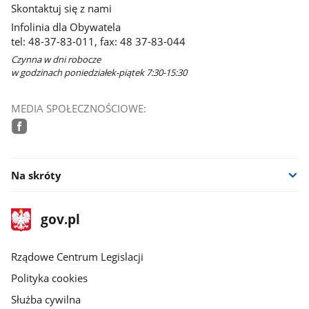
Skontaktuj się z nami
Infolinia dla Obywatela
tel: 48-37-83-011, fax: 48 37-83-044
Czynna w dni robocze
w godzinach poniedziałek-piątek 7:30-15:30
MEDIA SPOŁECZNOŚCIOWE:
facebook
Na skróty
stopka
Strona
gov.pl
gov.pl
główna
Rządowe Centrum Legislacji
Polityka cookies
Służba cywilna