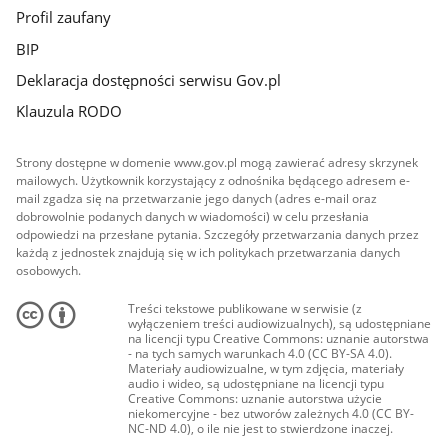
Profil zaufany
BIP
Deklaracja dostępności serwisu Gov.pl
Klauzula RODO
Strony dostępne w domenie www.gov.pl mogą zawierać adresy skrzynek
mailowych. Użytkownik korzystający z odnośnika będącego adresem e-
mail zgadza się na przetwarzanie jego danych (adres e-mail oraz
dobrowolnie podanych danych w wiadomości) w celu przesłania
odpowiedzi na przesłane pytania. Szczegóły przetwarzania danych przez
każdą z jednostek znajdują się w ich politykach przetwarzania danych
osobowych.
Treści tekstowe publikowane w serwisie (z
wyłączeniem treści audiowizualnych), są udostępniane
na licencji typu Creative Commons: uznanie autorstwa
- na tych samych warunkach 4.0 (CC BY-SA 4.0).
Materiały audiowizualne, w tym zdjęcia, materiały
audio i wideo, są udostępniane na licencji typu
Creative Commons: uznanie autorstwa użycie
niekomercyjne - bez utworów zależnych 4.0 (CC BY-
NC-ND 4.0), o ile nie jest to stwierdzone inaczej.