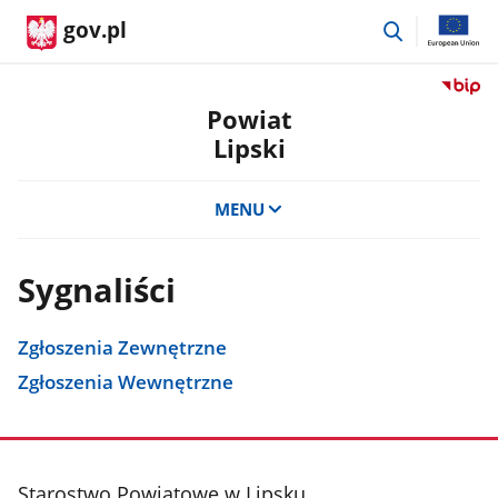
przejdź
gov.pl
do
wyszukiwar
Przejdź
do
Powiat
serwis
Lipski
Biulety
Informa
Publicz
MENU
Powiat
Lipski
Sygnaliści
Zgłoszenia Zewnętrzne
Zgłoszenia Wewnętrzne
stopka
Starostwo Powiatowe w Lipsku