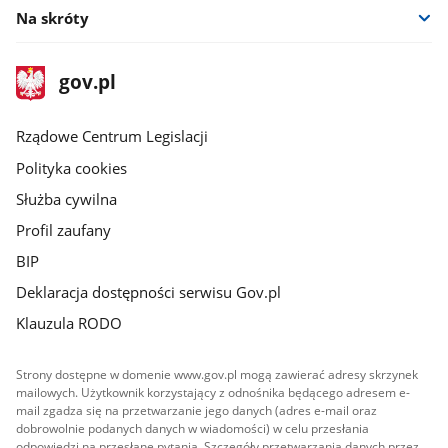
Na skróty
stopka
Strona
gov.pl
gov.pl
główna
Rządowe Centrum Legislacji
Polityka cookies
Służba cywilna
Profil zaufany
BIP
Deklaracja dostępności serwisu Gov.pl
Klauzula RODO
Strony dostępne w domenie www.gov.pl mogą zawierać adresy skrzynek
mailowych. Użytkownik korzystający z odnośnika będącego adresem e-
mail zgadza się na przetwarzanie jego danych (adres e-mail oraz
dobrowolnie podanych danych w wiadomości) w celu przesłania
odpowiedzi na przesłane pytania. Szczegóły przetwarzania danych przez