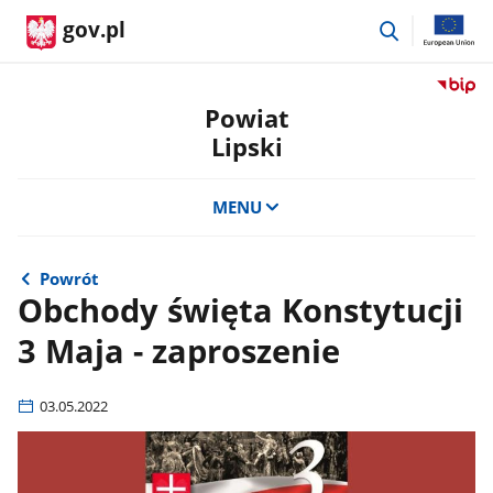
przejdź
gov.pl
do
wyszukiwar
Przejdź
do
Powiat
serwis
Lipski
Biulety
Informa
Publicz
MENU
Powiat
Lipski
Powrót
Obchody święta Konstytucji
3 Maja - zaproszenie
03.05.2022