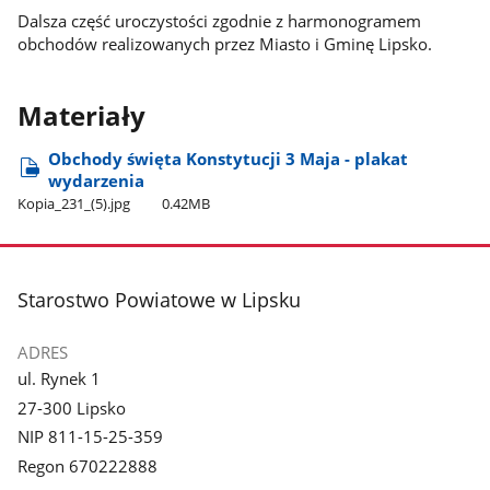
Dalsza część uroczystości zgodnie z harmonogramem
obchodów realizowanych przez Miasto i Gminę Lipsko.
Materiały
Obchody święta Konstytucji 3 Maja - plakat
wydarzenia
Kopia​_231​_(5).jpg
0.42MB
stopka
Starostwo Powiatowe w Lipsku
ADRES
ul. Rynek 1
27-300 Lipsko
NIP 811-15-25-359
Regon 670222888