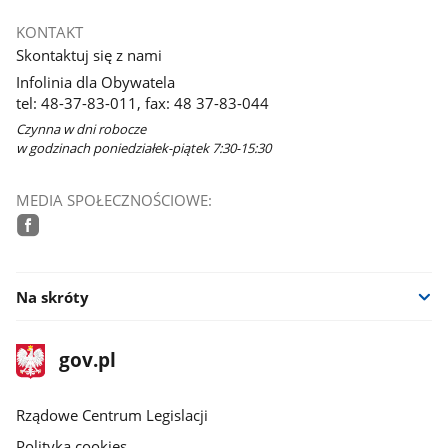
KONTAKT
Skontaktuj się z nami
Infolinia dla Obywatela
tel: 48-37-83-011, fax: 48 37-83-044
Czynna w dni robocze
w godzinach poniedziałek-piątek 7:30-15:30
MEDIA SPOŁECZNOŚCIOWE:
facebook
Na skróty
stopka
Strona
gov.pl
gov.pl
główna
Rządowe Centrum Legislacji
Polityka cookies