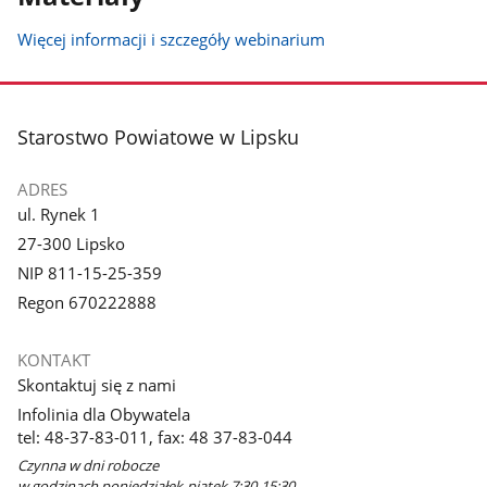
Więcej informacji i szczegóły webinarium
stopka
Starostwo Powiatowe w Lipsku
ADRES
ul. Rynek 1
27-300 Lipsko
NIP 811-15-25-359
Regon 670222888
KONTAKT
Skontaktuj się z nami
Infolinia dla Obywatela
tel: 48-37-83-011, fax: 48 37-83-044
Czynna w dni robocze
w godzinach poniedziałek-piątek 7:30-15:30