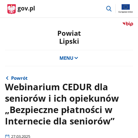
przejdź
gov.pl
do
wyszukiwar
Przejdź
do
Powiat
serwis
Lipski
Biulety
Informa
Publicz
MENU
Powiat
Lipski
Powrót
Webinarium CEDUR dla
seniorów i ich opiekunów
„Bezpieczne płatności w
Internecie dla seniorów”
27.03.2025