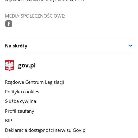
MEDIA SPOŁECZNOŚCIOWE:
facebook
Na skróty
stopka
Strona
gov.pl
gov.pl
główna
Rządowe Centrum Legislacji
Polityka cookies
Służba cywilna
Profil zaufany
BIP
Deklaracja dostępności serwisu Gov.pl