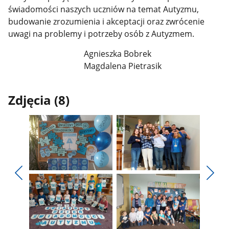
świadomości naszych uczniów na temat Autyzmu,
budowanie zrozumienia i akceptacji oraz zwrócenie
uwagi na problemy i potrzeby osób z Autyzmem.
Agnieszka Bobrek
Magdalena Pietrasik
Zdjęcia (8)
Pokaż
Pokaż
zdjęcie
zdjęcie
Pokaż
Poka
1
2
poprzednie
nest
z
z
zdjęcia
zdjęc
galerii.
galerii.