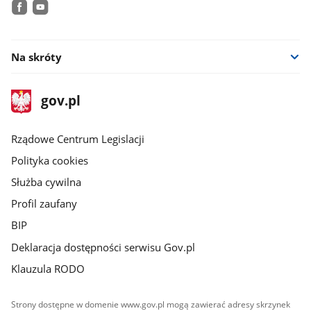
facebook
youtube
Na skróty
stopka
Strona
gov.pl
gov.pl
główna
Rządowe Centrum Legislacji
Polityka cookies
Służba cywilna
Profil zaufany
BIP
Deklaracja dostępności serwisu Gov.pl
Klauzula RODO
Strony dostępne w domenie www.gov.pl mogą zawierać adresy skrzynek