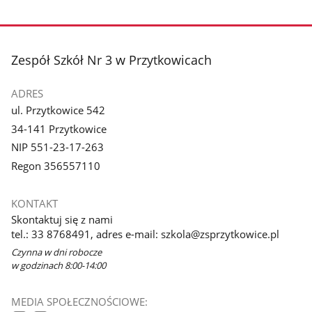
Pokaż
Pokaż
zdjęcie
zdjęcie
3
4
z
z
stopka
Zespół Szkół Nr 3 w Przytkowicach
galerii.
galerii.
ADRES
ul. Przytkowice 542
34-141 Przytkowice
NIP 551-23-17-263
Regon 356557110
KONTAKT
Skontaktuj się z nami
tel.: 33 8768491, adres e-mail: szkola@zsprzytkowice.pl
Czynna w dni robocze
w godzinach 8:00-14:00
MEDIA SPOŁECZNOŚCIOWE: