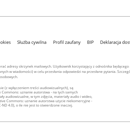
ookies
Służba cywilna
Profil zaufany
BIP
Deklaracja dos
ać adresy skrzynek mailowych. Użytkownik korzystający z odnośnika będącego 
nych w wiadomości) w celu przesłania odpowiedzi na przesłane pytania. Szczegó
 osobowych.
ie (z wyłączeniem treści audiowizualnych), są
ive Commons: uznanie autorstwa - na tych samych
ły audiowizualne, w tym zdjęcia, materiały audio i wideo,
eative Commons: uznanie autorstwa użycie niekomercyjne -
D 4.0), o ile nie jest to stwierdzone inaczej.