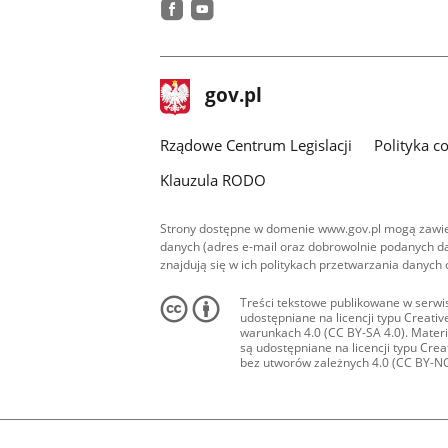
facebook
youtube
stopka
Strona
gov.pl
gov.pl
główna
Rządowe Centrum Legislacji
Polityka c
Klauzula RODO
Strony dostępne w domenie www.gov.pl mogą zawier
danych (adres e-mail oraz dobrowolnie podanych da
znajdują się w ich politykach przetwarzania danych
Treści tekstowe publikowane w serwis
udostępniane na licencji typu Creat
warunkach 4.0 (CC BY-SA 4.0). Materia
są udostępniane na licencji typu Cr
bez utworów zależnych 4.0 (CC BY-NC-N