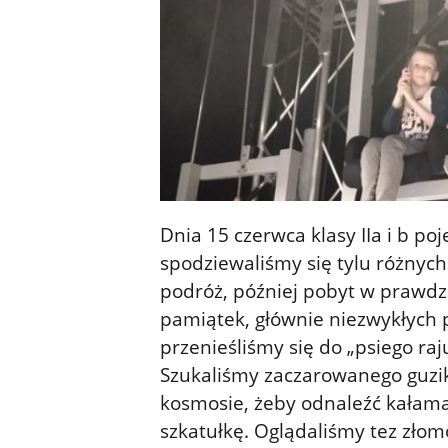
Dnia 15 czerwca klasy IIa i b po
spodziewaliśmy się tylu różnych 
podróż, później pobyt w prawdz
pamiątek, głównie niezwykłych 
przenieśliśmy się do „psiego raj
Szukaliśmy zaczarowanego guzik
kosmosie, żeby odnaleźć kałama
szkatułkę. Oglądaliśmy tez zło