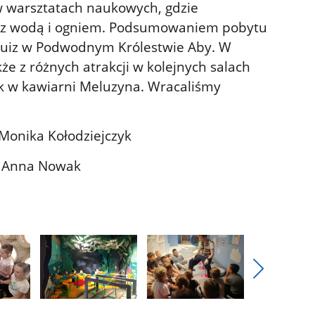
 w warsztatach naukowych, gdzie
ń z wodą i ogniem. Podsumowaniem pobytu
quiz w Podwodnym Królestwie Aby. W
kże z różnych atrakcji w kolejnych salach
ek w kawiarni Meluzyna. Wracaliśmy
ziejczyk
wak
Pokaż
nestępne
Pokaż
Pokaż