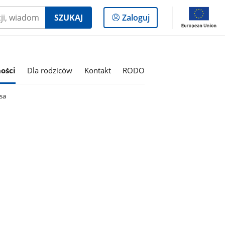
Logowanie
SZUKAJ
Zaloguj
do
panelu
ości
Dla rodziców
Kontakt
RODO
sa