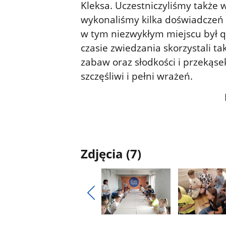
Kleksa. Uczestniczyliśmy także
wykonaliśmy kilka doświadcze
w tym niezwykłym miejscu był 
czasie zwiedzania skorzystali ta
zabaw oraz słodkości i przekąs
szczęśliwi i pełni wrażeń.
Monika Kołod
Anna No
Zdjęcia (7)
Pokaż
poprzednie
Pokaż
Pokaż