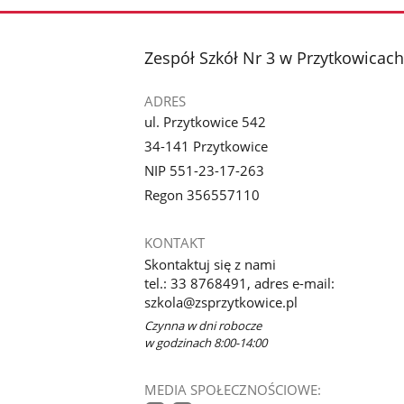
zdjęcia
zdjęcie
zdjęcie
1
2
z
z
stopka
Zespół Szkół Nr 3 w Przytkowicach
galerii.
galerii.
ADRES
ul. Przytkowice 542
34-141 Przytkowice
NIP 551-23-17-263
Regon 356557110
KONTAKT
Skontaktuj się z nami
tel.: 33 8768491, adres e-mail:
szkola@zsprzytkowice.pl
Czynna w dni robocze
w godzinach 8:00-14:00
MEDIA SPOŁECZNOŚCIOWE: