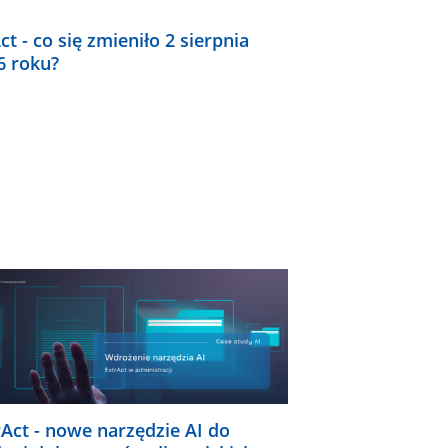
ct - co się zmieniło 2 sierpnia
6 roku?
rAct - nowe narzędzie AI do