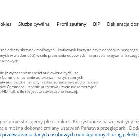
ookies
Służba cywilna
Profil zaufany
BIP
Deklaracja dos
ać adresy skrzynek mailowych. Użytkownik korzystający z odnośnika będącego 
nych w wiadomości) w celu przesłania odpowiedzi na przesłane pytania. Szczegó
 osobowych.
ie (z wyłączeniem treści audiowizualnych), są
ive Commons: uznanie autorstwa - na tych samych
ły audiowizualne, w tym zdjęcia, materiały audio i wideo,
eative Commons: uznanie autorstwa użycie niekomercyjne -
D 4.0), o ile nie jest to stwierdzone inaczej.
oziomie stosujemy pliki cookies. Korzystanie z naszej witryny 
e można dokonać zmiany ustawień Państwa przeglądarki. Dodat
li przetwarzania danych osobowych udostępnionych drogą elektr