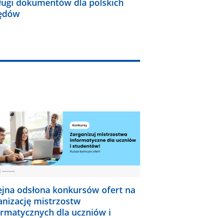
ługi dokumentów dla polskich
ędów
ejna odsłona konkursów ofert na
anizację mistrzostw
ormatycznych dla uczniów i