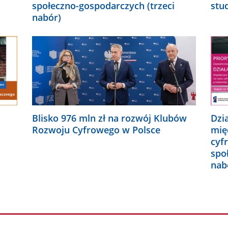
społeczno-gospodarczych (trzeci
stu
nabór)
Blisko 976 mln zł na rozwój Klubów
Dzi
Rozwoju Cyfrowego w Polsce
mię
cyf
spo
nab