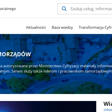
orialnego
Aktualności
Baza wiedzy
Transformacja Cyfr
AMORZĄDÓW
a autoryzowane przez Ministerstwo Cyfryzacji materiały informa
alnym. Serwis służy także liderom i pracownikom samorządowym
Wi
zobac