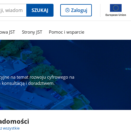
Logowanie
SZUKAJ
Zaloguj
do
panelu
owa JST
Strony JST
Pomoc i wsparcie
cyjne na temat rozwoju cyfrowego na
 konsultacją i doradztwem.
adomości
z wszystkie