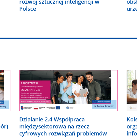
rozwój sztucznej inteligencji w
obs
Polsce
urz
Działanie 2.4 Współpraca
Kol
bór)
międzysektorowa na rzecz
org
cyfrowych rozwiązań problemów
inf