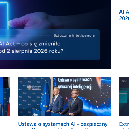
AI A
202
Ustawa o systemach AI - bezpieczny
Ext