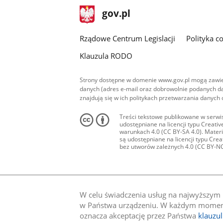
stopka
Strona
gov.pl
gov.pl
główna
Rządowe Centrum Legislacji
Polityka c
Klauzula RODO
Strony dostępne w domenie www.gov.pl mogą zawier
danych (adres e-mail oraz dobrowolnie podanych da
znajdują się w ich politykach przetwarzania danych
Treści tekstowe publikowane w serwis
udostępniane na licencji typu Creat
warunkach 4.0 (CC BY-SA 4.0). Materia
są udostępniane na licencji typu Cr
bez utworów zależnych 4.0 (CC BY-NC-N
W celu świadczenia usług na najwyższym p
w Państwa urządzeniu. W każdym momenci
oznacza akceptację przez Państwa
klauzu