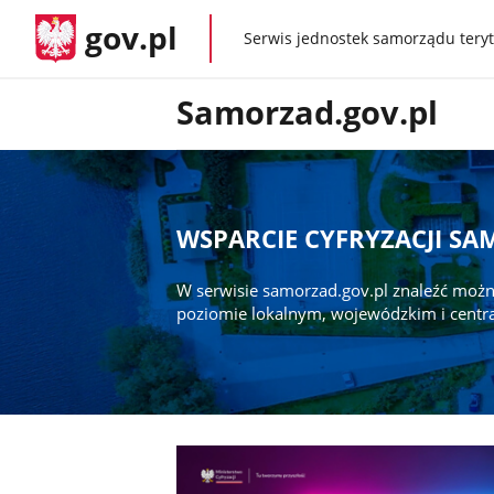
gov.pl
Serwis jednostek samorządu teryt
gov.pl
Samorzad.gov.pl
WSPARCIE CYFRYZACJI S
W serwisie samorzad.gov.pl znaleźć możn
poziomie lokalnym, wojewódzkim i centr