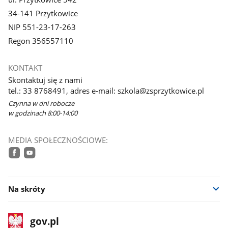
34-141 Przytkowice
NIP 551-23-17-263
Regon 356557110
KONTAKT
Skontaktuj się z nami
tel.: 33 8768491, adres e-mail: szkola@zsprzytkowice.pl
Czynna w dni robocze
w godzinach 8:00-14:00
MEDIA SPOŁECZNOŚCIOWE:
facebook
youtube
Na skróty
stopka
Strona
gov.pl
gov.pl