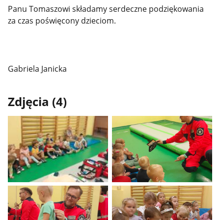
Panu Tomaszowi składamy serdeczne podziękowania
za czas poświęcony dzieciom.
Gabriela Janicka
Zdjęcia (4)
Pokaż
Pokaż
zdjęcie
zdjęcie
1
2
z
z