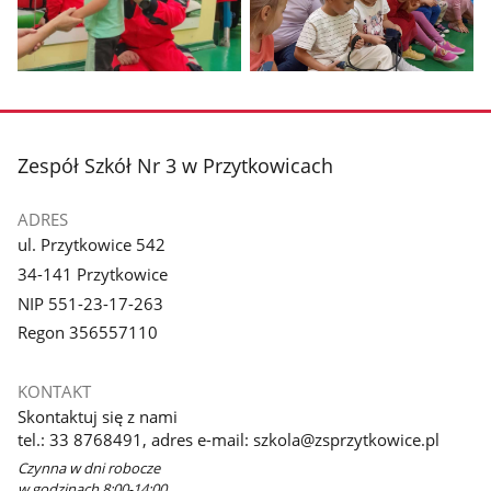
galerii.
galerii.
Pokaż
Pokaż
zdjęcie
zdjęcie
3
4
z
z
stopka
Zespół Szkół Nr 3 w Przytkowicach
galerii.
galerii.
ADRES
ul. Przytkowice 542
34-141 Przytkowice
NIP 551-23-17-263
Regon 356557110
KONTAKT
Skontaktuj się z nami
tel.: 33 8768491, adres e-mail: szkola@zsprzytkowice.pl
Czynna w dni robocze
w godzinach 8:00-14:00