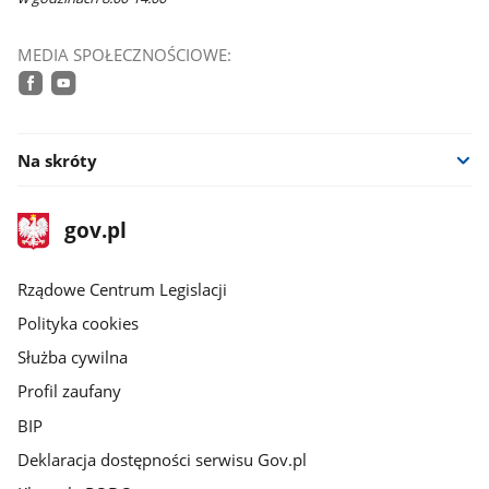
MEDIA SPOŁECZNOŚCIOWE:
facebook
youtube
Na skróty
stopka
Strona
gov.pl
gov.pl
główna
Rządowe Centrum Legislacji
Polityka cookies
Służba cywilna
Profil zaufany
BIP
Deklaracja dostępności serwisu Gov.pl