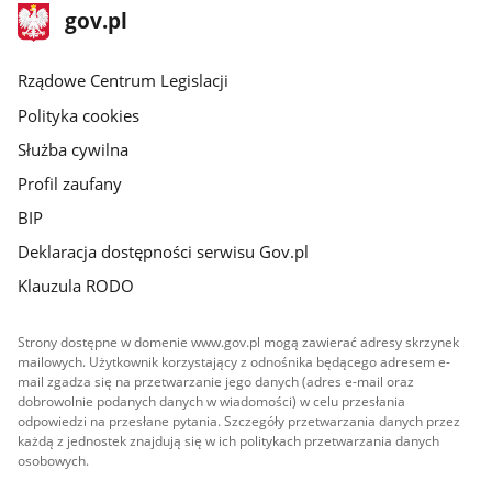
stopka
Strona
gov.pl
gov.pl
główna
Rządowe Centrum Legislacji
Polityka cookies
Służba cywilna
Profil zaufany
BIP
Deklaracja dostępności serwisu Gov.pl
Klauzula RODO
Strony dostępne w domenie www.gov.pl mogą zawierać adresy skrzynek
mailowych. Użytkownik korzystający z odnośnika będącego adresem e-
mail zgadza się na przetwarzanie jego danych (adres e-mail oraz
dobrowolnie podanych danych w wiadomości) w celu przesłania
odpowiedzi na przesłane pytania. Szczegóły przetwarzania danych przez
każdą z jednostek znajdują się w ich politykach przetwarzania danych
osobowych.