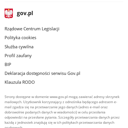
stopka
Strona
gov.pl
gov.pl
główna
Rządowe Centrum Legislacji
Polityka cookies
Służba cywilna
Profil zaufany
BIP
Deklaracja dostępności serwisu Gov.pl
Klauzula RODO
Strony dostępne w domenie www.gov.pl mogą zawierać adresy skrzynek
mailowych. Użytkownik korzystający z odnośnika będącego adresem e-
mail zgadza się na przetwarzanie jego danych (adres e-mail oraz
dobrowolnie podanych danych w wiadomości) w celu przesłania
odpowiedzi na przesłane pytania. Szczegóły przetwarzania danych przez
każdą z jednostek znajdują się w ich politykach przetwarzania danych
osobowych.