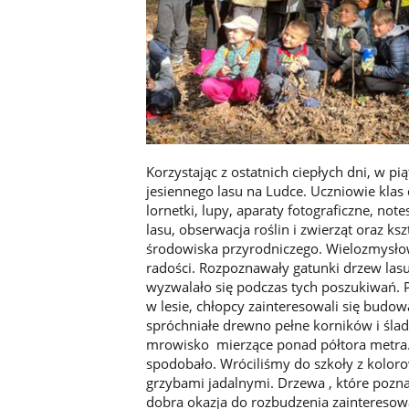
Korzystając z ostatnich ciepłych dni, w p
jesiennego lasu na Ludce. Uczniowie klas 
lornetki, lupy, aparaty fotograficzne, n
lasu, obserwacja roślin i zwierząt oraz k
środowiska przyrodniczego. Wielozmysło
radości. Rozpoznawały gatunki drzew las
wyzwalało się podczas tych poszukiwań. 
w lesie, chłopcy zainteresowali się budo
spróchniałe drewno pełne korników i śla
mrowisko mierzące ponad półtora metra
spodobało. Wróciliśmy do szkoły z kolor
grzybami jadalnymi. Drzewa , które poznawa
dobra okazja do rozbudzenia zainteresow