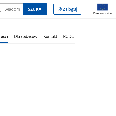
Logowanie
SZUKAJ
Zaloguj
do
panelu
ości
Dla rodziców
Kontakt
RODO