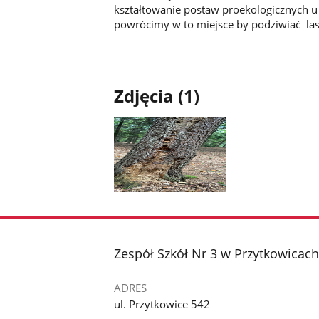
kształtowanie postaw proekologicznych u 
powrócimy w to miejsce by podziwiać las
Marzena Ku
Zdjęcia (1)
Pokaż
zdjęcie
1
z
stopka
Zespół Szkół Nr 3 w Przytkowicach
galerii.
ADRES
ul. Przytkowice 542