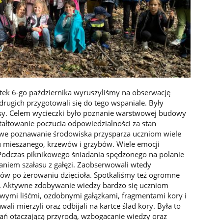
iątek 6-go października wyruszyliśmy na obserwację
drugich przygotowali się do tego wspaniale. Były
otesy. Celem wycieczki było poznanie warstwowej budowy
ształtowanie poczucia odpowiedzialności za stan
we poznawanie środowiska przysparza uczniom wiele
u mieszanego, krzewów i grzybów. Wiele emocji
Podczas piknikowego śniadania spędzonego na polanie
waniem szałasu z gałęzi. Zaobserwowali wtedy
dów po żerowaniu dzięcioła. Spotkaliśmy też ogromne
. Aktywne zdobywanie wiedzy bardzo się uczniom
owymi liśćmi, ozdobnymi gałązkami, fragmentami kory i
li mierzyli oraz odbijali na kartce ślad kory. Była to
ań otaczającą przyrodą, wzbogacanie wiedzy oraz