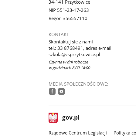
34-141 Przytkowice
NIP 551-23-17-263
Regon 356557110
KONTAKT
Skontaktuj się z nami
tel.: 33 8768491, adres e-mail:
szkola@zsprzytkowice.pl
Czynna w dni robocze
w godzinach 8:00-14:00
MEDIA SPOŁECZNOŚCIOWE:
facebook
youtube
stopka
Strona
gov.pl
gov.pl
główna
Rządowe Centrum Legislacji
Polityka c