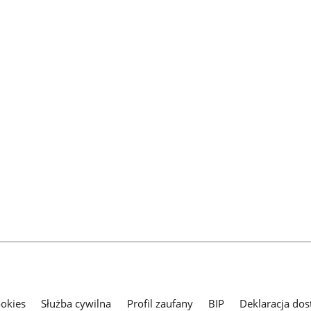
ookies
Służba cywilna
Profil zaufany
BIP
Deklaracja dos