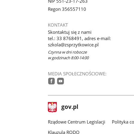
NIP 551-23-17-263
Regon 356557110
KONTAKT
Skontaktuj się z nami
tel.: 33 8768491, adres e-mail:
szkola@zsprzytkowice.pl
Czynna w dni robocze
w godzinach 8:00-14:00
MEDIA SPOŁECZNOŚCIOWE:
facebook
youtube
stopka
Strona
gov.pl
gov.pl
główna
Rządowe Centrum Legislacji
Polityka c
Klauzula RODO