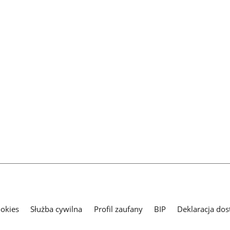
ookies
Służba cywilna
Profil zaufany
BIP
Deklaracja dos