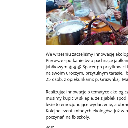
We wrześniu zaczęliśmy innowację ekologi
Pierwsze spotkanie było pachnące jabłka
jabłkowym.🍏🍎🍎 Spacer po przytkowickic
na swoim uroczym, przytulnym tarasie, by
25 osób, z opiekunkami: p. Grażynką, Mar
Realizując innowacje o tematyce ekologi
musimy kupić w sklepie, że z jabłek spod
lesie to emocjonujące wydarzenie, a ubr
Kolejne event 'młodych ekologów już w p
poczynań na fb szkoły.
🌿🍂