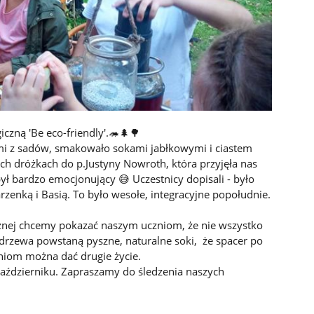
czną 'Be eco-friendly'.🦔🌲🌳
mi z sadów, smakowało sokami jabłkowymi i ciastem
h dróżkach do p.Justyny Nowroth, która przyjęła nas
ł bardzo emocjonujący 😅 Uczestnicy dopisali - było
zenką i Basią. To było wesołe, integracyjne popołudnie.
cznej chcemy pokazać naszym uczniom, że nie wszystko
 drzewa powstaną pyszne, naturalne soki, że spacer po
aniom można dać drugie życie.
aździerniku. Zapraszamy do śledzenia naszych