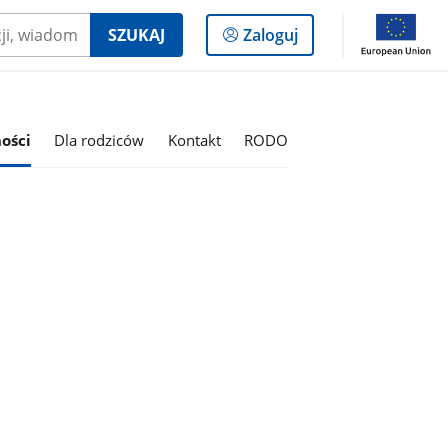
Logowanie
SZUKAJ
Zaloguj
do
panelu
ości
Dla rodziców
Kontakt
RODO