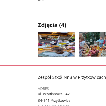
Zdjęcia (4)
Pokaż
Pokaż
zdjęcie
zdjęcie
1
2
z
z
stopka
Zespół Szkół Nr 3 w Przytkowicach
galerii.
galerii.
ADRES
ul. Przytkowice 542
34-141 Przytkowice