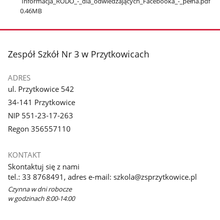
Informacja​_RODO​_-​_dla​_odwiedzających​_Facebooka​_-​_pełna.pdf
0.46MB
stopka
Zespół Szkół Nr 3 w Przytkowicach
ADRES
ul. Przytkowice 542
34-141 Przytkowice
NIP 551-23-17-263
Regon 356557110
KONTAKT
Skontaktuj się z nami
tel.: 33 8768491, adres e-mail: szkola@zsprzytkowice.pl
Czynna w dni robocze
w godzinach 8:00-14:00