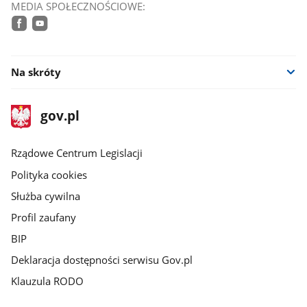
MEDIA SPOŁECZNOŚCIOWE:
facebook
youtube
Na skróty
stopka
Strona
gov.pl
gov.pl
główna
Rządowe Centrum Legislacji
Polityka cookies
Służba cywilna
Profil zaufany
BIP
Deklaracja dostępności serwisu Gov.pl
Klauzula RODO