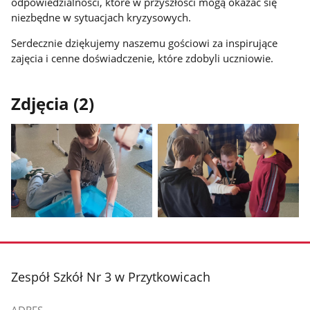
odpowiedzialności, które w przyszłości mogą okazać się
niezbędne w sytuacjach kryzysowych.
Serdecznie dziękujemy naszemu gościowi za inspirujące
zajęcia i cenne doświadczenie, które zdobyli uczniowie.
Zdjęcia (2)
Pokaż
Pokaż
zdjęcie
zdjęcie
1
2
z
z
stopka
Zespół Szkół Nr 3 w Przytkowicach
galerii.
galerii.