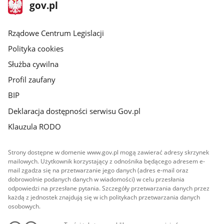
stopka
Strona
gov.pl
gov.pl
główna
Rządowe Centrum Legislacji
Polityka cookies
Służba cywilna
Profil zaufany
BIP
Deklaracja dostępności serwisu Gov.pl
Klauzula RODO
Strony dostępne w domenie www.gov.pl mogą zawierać adresy skrzynek
mailowych. Użytkownik korzystający z odnośnika będącego adresem e-
mail zgadza się na przetwarzanie jego danych (adres e-mail oraz
dobrowolnie podanych danych w wiadomości) w celu przesłania
odpowiedzi na przesłane pytania. Szczegóły przetwarzania danych przez
każdą z jednostek znajdują się w ich politykach przetwarzania danych
osobowych.