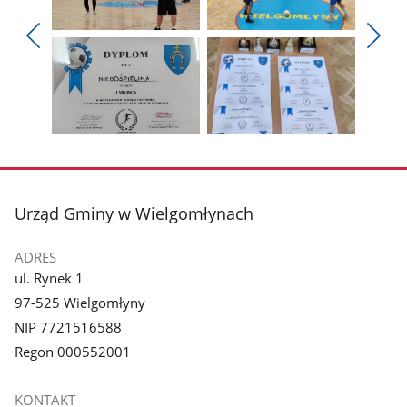
Pokaż
Pokaż
zdjęcie
zdjęcie
Pokaż
Poka
1
2
poprzednie
nest
z
z
zdjęcia
zdjęc
galerii.
galerii.
Pokaż
Pokaż
zdjęcie
zdjęcie
3
4
z
z
stopka
Urząd Gminy w Wielgomłynach
galerii.
galerii.
ADRES
ul. Rynek 1
97-525 Wielgomłyny
NIP 7721516588
Regon 000552001
KONTAKT