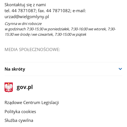
Skontaktuj się z nami
tel. 44 7871087; fax. 44 7871082; e-mail:
urzad@wielgomlyny.pl
Czynna w dni robocze
w godzinach 7:30-15:30 w poniedziałek, 7:30-16:00 we wtorek, 7:30-
15:30 we środę i we czwartek, 7:30-15:00 w piątek
MEDIA SPOŁECZNOŚCIOWE:
Na skróty
stopka
Strona
gov.pl
gov.pl
główna
Rządowe Centrum Legislacji
Polityka cookies
Służba cywilna