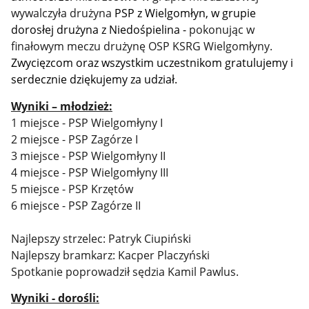
wywalczyła drużyna
PSP z Wielgomłyn, w grupie
dorosłej drużyna z Niedośpielina -
pokonując w
finałowym meczu drużynę OSP KSRG Wielgomłyny.
Zwycięzcom oraz wszystkim uczestnikom gratulujemy i
serdecznie dziękujemy za udział.
Wyniki – młodzież:
1 miejsce - PSP Wielgomłyny I
2 miejsce - PSP Zagórze I
3 miejsce - PSP Wielgomłyny II
4 miejsce - PSP Wielgomłyny III
5 miejsce - PSP Krzętów
6 miejsce - PSP Zagórze II
Najlepszy strzelec: Patryk Ciupiński
Najlepszy bramkarz: Kacper Placzyński
Spotkanie poprowadził sędzia Kamil Pawlus.
Wyniki - dorośli: