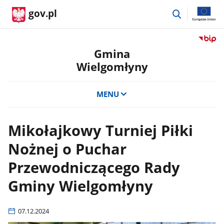
przejdź
gov.pl
do
wyszukiwar
Przejdź
do
Gmina
serwis
Wielgomłyny
Biulety
Informa
Publicz
MENU
Gmina
Wielgo
Mikołajkowy Turniej Piłki
Nożnej o Puchar
Przewodniczącego Rady
Gminy Wielgomłyny
07.12.2024