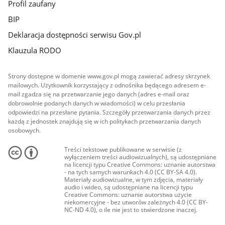
Profil zaufany
BIP
Deklaracja dostępności serwisu Gov.pl
Klauzula RODO
Strony dostępne w domenie www.gov.pl mogą zawierać adresy skrzynek
mailowych. Użytkownik korzystający z odnośnika będącego adresem e-
mail zgadza się na przetwarzanie jego danych (adres e-mail oraz
dobrowolnie podanych danych w wiadomości) w celu przesłania
odpowiedzi na przesłane pytania. Szczegóły przetwarzania danych przez
każdą z jednostek znajdują się w ich politykach przetwarzania danych
osobowych.
Treści tekstowe publikowane w serwisie (z
wyłączeniem treści audiowizualnych), są udostępniane
na licencji typu Creative Commons: uznanie autorstwa
- na tych samych warunkach 4.0 (CC BY-SA 4.0).
Materiały audiowizualne, w tym zdjęcia, materiały
audio i wideo, są udostępniane na licencji typu
Creative Commons: uznanie autorstwa użycie
niekomercyjne - bez utworów zależnych 4.0 (CC BY-
NC-ND 4.0), o ile nie jest to stwierdzone inaczej.