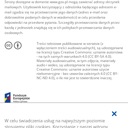
Strony dostępne w domenie www.gov.pl mogą zawierać adresy skrzynek
mailowych. Użytkownik korzystający z odnośnika będącego adresem e-
mail zgadza się na przetwarzanie jego danych (adres e-mail oraz
dobrowolnie podanych danych w wiadomości) w celu przesłania
odpowiedzi na przesłane pytania. Szczegóły przetwarzania danych przez
każdą z jednostek znajdują się w ich politykach przetwarzania danych
osobowych.
Treści tekstowe publikowane w serwisie (z
wyłączeniem treści audiowizualnych), są udostępniane
na licencji typu Creative Commons: uznanie autorstwa
- na tych samych warunkach 4.0 (CC BY-SA 4.0).
Materiały audiowizualne, w tym zdjęcia, materiały
audio i wideo, są udostępniane na licencji typu
Creative Commons: uznanie autorstwa użycie
niekomercyjne - bez utworów zależnych 4.0 (CC BY-
NC-ND 4.0), o ile nie jest to stwierdzone inaczej.
W celu świadczenia usług na najwyższym poziomie
stosujemy pliki cookies. Korzystanie z naszej witryny