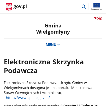
przejdź
gov.pl
do
wyszukiwar
Przejdź
do
Gmina
serwis
Wielgomłyny
Biulety
Informa
Publicz
MENU
Gmina
Wielgo
Elektroniczna Skrzynka
Podawcza
Elektroniczna Skrzynka Podawcza Urzędu Gminy w
Wielgomłynach dostępna jest na portalu Ministerstwa
Spraw Wewnętrznych i Administracji
-
https://www.epuap.gov.pl/
Adres skrzynki podawczej urzędu:
/x0esn9p537/skrytka