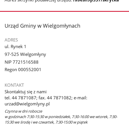
stopka
Urząd Gminy w Wielgomłynach
ADRES
ul. Rynek 1
97-525 Wielgomłyny
NIP 7721516588
Regon 000552001
KONTAKT
Skontaktuj się z nami
tel. 44 7871087; fax. 44 7871082; e-mail:
urzad@wielgomlyny.pl
Czynna w dni robocze
w godzinach 7:30-15:30 w poniedziałek, 7:30-16:00 we wtorek, 7:30-
15:30 we środę i we czwartek, 7:30-15:00 w piątek