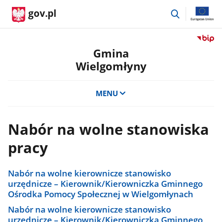
przejdź
gov.pl
do
wyszukiwar
Przejdź
do
Gmina
serwis
Wielgomłyny
Biulety
Informa
Publicz
MENU
Gmina
Wielgo
Nabór na wolne stanowiska
pracy
Nabór na wolne kierownicze stanowisko
urzędnicze – Kierownik/Kierowniczka Gminnego
Ośrodka Pomocy Społecznej w Wielgomłynach
Nabór na wolne kierownicze stanowisko
urzędnicze – Kierownik/Kierowniczka Gminnego