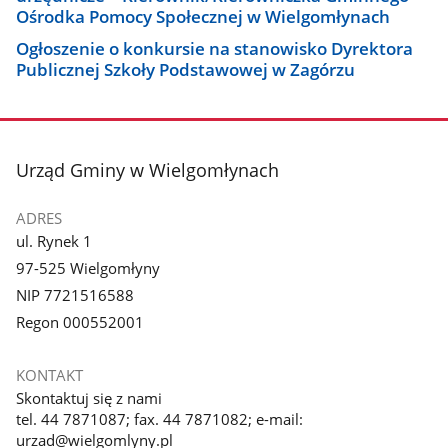
Ośrodka Pomocy Społecznej w Wielgomłynach
Ogłoszenie o konkursie na stanowisko Dyrektora
Publicznej Szkoły Podstawowej w Zagórzu
stopka
Urząd Gminy w Wielgomłynach
ADRES
ul. Rynek 1
97-525 Wielgomłyny
NIP 7721516588
Regon 000552001
KONTAKT
Skontaktuj się z nami
tel. 44 7871087; fax. 44 7871082; e-mail:
urzad@wielgomlyny.pl