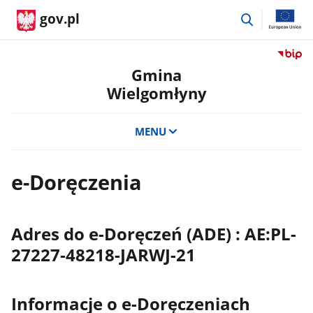
przejdź
gov.pl
do
wyszukiwar
Przejdź
do
Gmina
serwis
Wielgomłyny
Biulety
Informa
Publicz
MENU
Gmina
Wielgo
e-Doręczenia
Adres do e-Doręczeń (ADE)
:
AE:PL-
27227-48218-JARWJ-21
Informacje o e-Doręczeniach