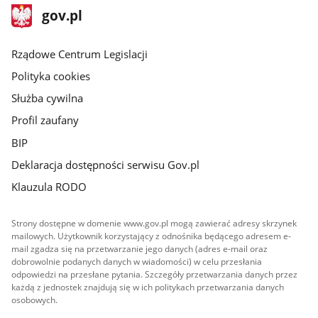
stopka
Strona
gov.pl
gov.pl
główna
Rządowe Centrum Legislacji
Polityka cookies
Służba cywilna
Profil zaufany
BIP
Deklaracja dostępności serwisu Gov.pl
Klauzula RODO
Strony dostępne w domenie www.gov.pl mogą zawierać adresy skrzynek
mailowych. Użytkownik korzystający z odnośnika będącego adresem e-
mail zgadza się na przetwarzanie jego danych (adres e-mail oraz
dobrowolnie podanych danych w wiadomości) w celu przesłania
odpowiedzi na przesłane pytania. Szczegóły przetwarzania danych przez
każdą z jednostek znajdują się w ich politykach przetwarzania danych
osobowych.