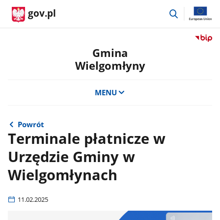
przejdź
gov.pl
do
wyszukiwar
Przejdź
do
Gmina
serwis
Wielgomłyny
Biulety
Informa
Publicz
MENU
Gmina
Wielgo
Powrót
Terminale płatnicze w
Urzędzie Gminy w
Wielgomłynach
11.02.2025