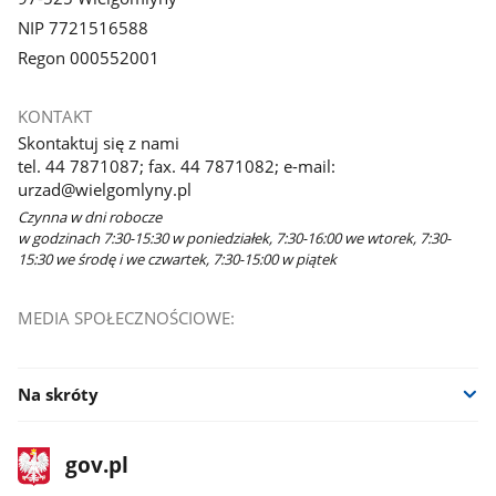
NIP 7721516588
Regon 000552001
KONTAKT
Skontaktuj się z nami
tel. 44 7871087; fax. 44 7871082; e-mail:
urzad@wielgomlyny.pl
Czynna w dni robocze
w godzinach 7:30-15:30 w poniedziałek, 7:30-16:00 we wtorek, 7:30-
15:30 we środę i we czwartek, 7:30-15:00 w piątek
MEDIA SPOŁECZNOŚCIOWE:
Na skróty
stopka
Strona
gov.pl
gov.pl
główna