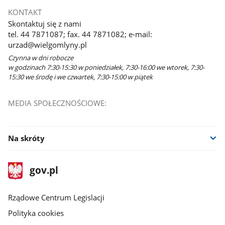
KONTAKT
Skontaktuj się z nami
tel. 44 7871087; fax. 44 7871082; e-mail:
urzad@wielgomlyny.pl
Czynna w dni robocze
w godzinach 7:30-15:30 w poniedziałek, 7:30-16:00 we wtorek, 7:30-
15:30 we środę i we czwartek, 7:30-15:00 w piątek
MEDIA SPOŁECZNOŚCIOWE:
Na skróty
stopka
Strona
gov.pl
gov.pl
główna
Rządowe Centrum Legislacji
Polityka cookies