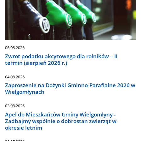
06.08.2026
Zwrot podatku akcyzowego dla rolników – II
termin (sierpień 2026 r.)
04.08.2026
Zaproszenie na Dożynki Gminno-Parafialne 2026 w
Wielgomłynach
03.08.2026
Apel do Mieszkańców Gminy Wielgomłyny -
Zadbajmy wspólnie o dobrostan zwierząt w
okresie letnim