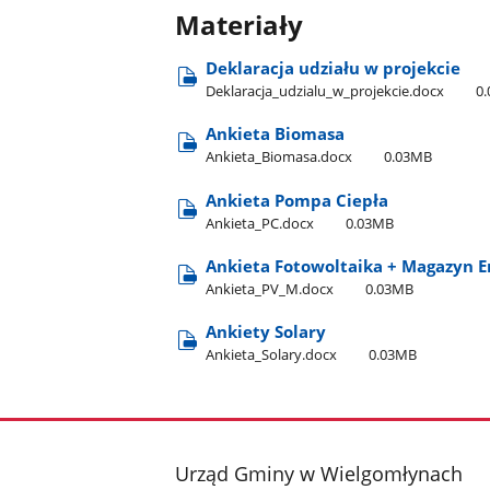
Materiały
Deklaracja udziału w projekcie
Deklaracja​_udzialu​_w​_projekcie.docx
0
Ankieta Biomasa
Ankieta​_Biomasa.docx
0.03MB
Ankieta Pompa Ciepła
Ankieta​_PC.docx
0.03MB
Ankieta Fotowoltaika + Magazyn E
Ankieta​_PV​_M.docx
0.03MB
Ankiety Solary
Ankieta​_Solary.docx
0.03MB
stopka
Urząd Gminy w Wielgomłynach