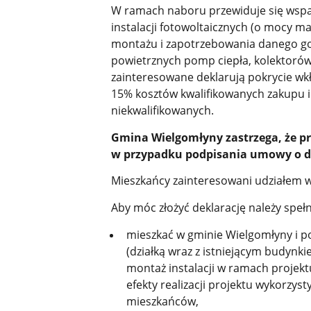
W ramach naboru przewiduje się wsparc
instalacji fotowoltaicznych (o mocy m
montażu i zapotrzebowania danego g
powietrznych pomp ciepła, kolektorów
zainteresowane deklarują pokrycie w
15% kosztów kwalifikowanych zakupu i
niekwalifikowanych.
Gmina Wielgomłyny zastrzega, że pro
w przypadku podpisania umowy o do
Mieszkańcy zainteresowani udziałem w p
Aby móc złożyć deklarację należy speł
mieszkać w gminie Wielgomłyny i 
(działką wraz z istniejącym budynk
montaż instalacji w ramach projekt
efekty realizacji projektu wykorzy
mieszkańców,