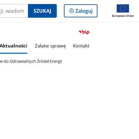
Logowanie
SZUKAJ
Zaloguj
do
panelu
Przejdź
do
serwisu
Aktualności
Załatw sprawę
Kontakt
Biuletyn
Informacji
 do Odnawialnych Źródeł Energii
Publicznej
Gmina
Wielgomłyny