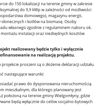
ie do 150 lokalizacji na terenie gminy w zakresie
aksymalnej do 9,9 kWp w zależności od możliwości
ospodarstwa domowego), magazynu energii,
 słonecznych i kotłów na biomasę. Osoby
kładu własnego zgodnie z regulaminem naboru ok.
 montażu instalacji oraz niezbędnych kosztów
jekt realizowany będzie tylko i wyłącznie
finansowanie na realizację projektu.
rojekcie proszeni są o złożenie deklaracji udziału.
nić następujące warunki:
posiadać prawo do dysponowania nieruchomością
iem mieszkalnym, dla którego planowany jest
u) położoną na terenie gminy Wielgomłyny, gdzie
stywane będą wyłącznie do celów socjalno-bytowych