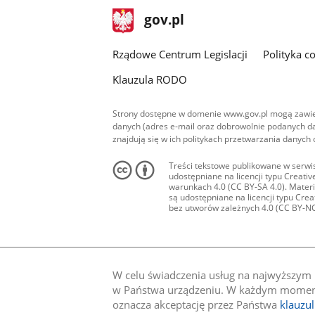
stopka
Strona
gov.pl
gov.pl
główna
Rządowe Centrum Legislacji
Polityka c
Klauzula RODO
Strony dostępne w domenie www.gov.pl mogą zawier
danych (adres e-mail oraz dobrowolnie podanych da
znajdują się w ich politykach przetwarzania danych
Treści tekstowe publikowane w serwis
udostępniane na licencji typu Creat
warunkach 4.0 (CC BY-SA 4.0). Materia
są udostępniane na licencji typu Cr
bez utworów zależnych 4.0 (CC BY-NC-N
W celu świadczenia usług na najwyższym p
w Państwa urządzeniu. W każdym momenci
oznacza akceptację przez Państwa
klauzu