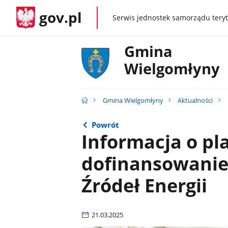
gov.pl
Serwis jednostek samorządu teryt
gov.pl
Gmina
Wielgomłyny
Gmina Wielgomłyny
Aktualności
Powrót
Informacja o p
dofinansowanie
Źródeł Energii
21.03.2025