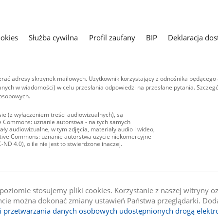
ookies
Służba cywilna
Profil zaufany
BIP
Deklaracja dos
ać adresy skrzynek mailowych. Użytkownik korzystający z odnośnika będącego 
nych w wiadomości) w celu przesłania odpowiedzi na przesłane pytania. Szczegó
 osobowych.
ie (z wyłączeniem treści audiowizualnych), są
ive Commons: uznanie autorstwa - na tych samych
ły audiowizualne, w tym zdjęcia, materiały audio i wideo,
eative Commons: uznanie autorstwa użycie niekomercyjne -
D 4.0), o ile nie jest to stwierdzone inaczej.
oziomie stosujemy pliki cookies. Korzystanie z naszej witryny 
e można dokonać zmiany ustawień Państwa przeglądarki. Dodat
li przetwarzania danych osobowych udostępnionych drogą elektr