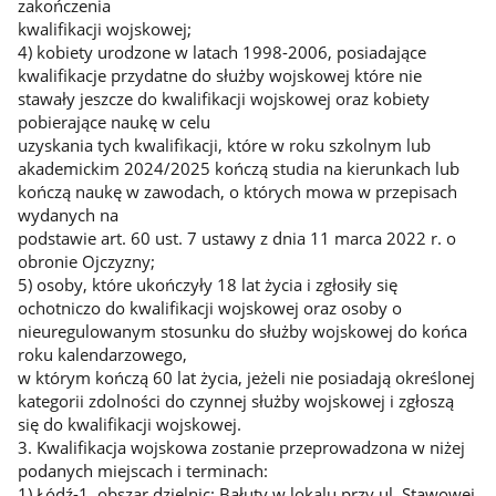
zakończenia
kwalifikacji wojskowej;
4) kobiety urodzone w latach 1998-2006, posiadające
kwalifikacje przydatne do służby wojskowej które nie
stawały jeszcze do kwalifikacji wojskowej oraz kobiety
pobierające naukę w celu
uzyskania tych kwalifikacji, które w roku szkolnym lub
akademickim 2024/2025 kończą studia na kierunkach lub
kończą naukę w zawodach, o których mowa w przepisach
wydanych na
podstawie art. 60 ust. 7 ustawy z dnia 11 marca 2022 r. o
obronie Ojczyzny;
5) osoby, które ukończyły 18 lat życia i zgłosiły się
ochotniczo do kwalifikacji wojskowej oraz osoby o
nieuregulowanym stosunku do służby wojskowej do końca
roku kalendarzowego,
w którym kończą 60 lat życia, jeżeli nie posiadają określonej
kategorii zdolności do czynnej służby wojskowej i zgłoszą
się do kwalifikacji wojskowej.
3. Kwalifikacja wojskowa zostanie przeprowadzona w niżej
podanych miejscach i terminach:
1) Łódź-1, obszar dzielnic: Bałuty w lokalu przy ul. Stawowej