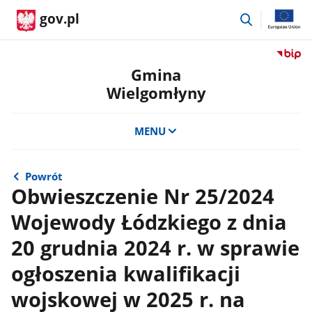
przejdź
gov.pl
do
wyszukiwar
Przejdź
do
Gmina
serwis
Wielgomłyny
Biulety
Informa
Publicz
MENU
Gmina
Wielgo
Powrót
Obwieszczenie Nr 25/2024
Wojewody Łódzkiego z dnia
20 grudnia 2024 r. w sprawie
ogłoszenia kwalifikacji
wojskowej w 2025 r. na