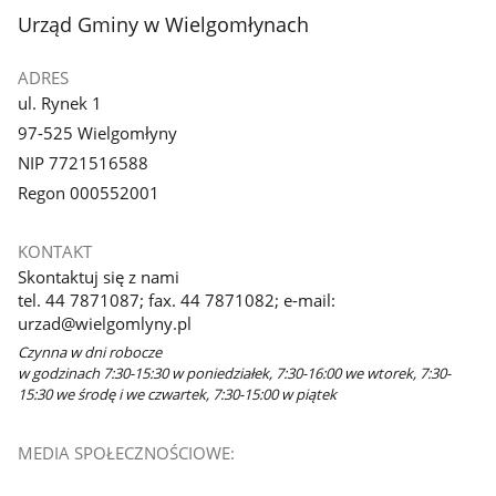
stopka
Urząd Gminy w Wielgomłynach
ADRES
ul. Rynek 1
97-525 Wielgomłyny
NIP 7721516588
Regon 000552001
KONTAKT
Skontaktuj się z nami
tel. 44 7871087; fax. 44 7871082; e-mail:
urzad@wielgomlyny.pl
Czynna w dni robocze
w godzinach 7:30-15:30 w poniedziałek, 7:30-16:00 we wtorek, 7:30-
15:30 we środę i we czwartek, 7:30-15:00 w piątek
MEDIA SPOŁECZNOŚCIOWE: