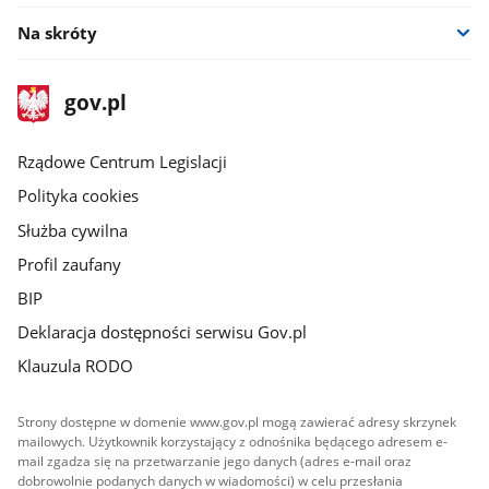
Na skróty
stopka
Strona
gov.pl
gov.pl
główna
Rządowe Centrum Legislacji
Polityka cookies
Służba cywilna
Profil zaufany
BIP
Deklaracja dostępności serwisu Gov.pl
Klauzula RODO
Strony dostępne w domenie www.gov.pl mogą zawierać adresy skrzynek
mailowych. Użytkownik korzystający z odnośnika będącego adresem e-
mail zgadza się na przetwarzanie jego danych (adres e-mail oraz
dobrowolnie podanych danych w wiadomości) w celu przesłania