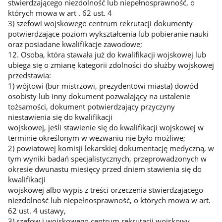
stwierdzającego niezdolność lub niepełnosprawność, o
których mowa w art . 62 ust. 4
3) szefowi wojskowego centrum rekrutacji dokumenty
potwierdzające poziom wykształcenia lub pobieranie nauki
oraz posiadane kwalifikacje zawodowe;
12. Osoba, która stawała już do kwalifikacji wojskowej lub
ubiega się o zmianę kategorii zdolności do służby wojskowej
przedstawia:
1) wójtowi (bur mistrzowi, prezydentowi miasta) dowód
osobisty lub inny dokument pozwalający na ustalenie
tożsamości, dokument potwierdzający przyczyny
niestawienia się do kwalifikacji
wojskowej, jeśli stawienie się do kwalifikacji wojskowej w
terminie określonym w wezwaniu nie było możliwe;
2) powiatowej komisji lekarskiej dokumentację medyczną, w
tym wyniki badań specjalistycznych, przeprowadzonych w
okresie dwunastu miesięcy przed dniem stawienia się do
kwalifikacji
wojskowej albo wypis z treści orzeczenia stwierdzającego
niezdolność lub niepełnosprawność, o których mowa w art.
62 ust. 4 ustawy,
3) szefow i wojskowego centrum rekrutacji wojskowy