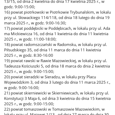
13/15, od dnia 2 kwietnia do dnia 17 kwietnia 2025 r., w
godz. 9:00-15:00;
16) powiat piotrkowski w Piotrkowie Trybunalskim, w lokalu
przy ul. Słowackiego 114/118, od dnia 18 lutego do dnia 19
marca 2025 r., w godz. 9:00-16:30;
17) powiat poddębicki w Poddębicach, w lokalu przy ul. Ada
ma Mickiewicza 16, od dnia 1 kwietnia do dnia 11 kwietnia
2025 r., w godz. 11:00-18:00;
18) powiat radomszczański w Radomsku, w lokalu przy ul.
Piłsudskiego 35, od dnia 11 marca do dnia 11 kwietnia
2025 r., w godz. 8:30-16:00
19) powiat rawski w Rawie Mazowieckiej, w lokalu przy ul.
Tadeusza Kościuszki 5, od dnia 18 marca do dnia 2 kwietnia
2025 r., w godz. 9:00-15:00;
20) powiat sieradzki w Sieradzu, w lokalu przy Placu
Wojewódzkim 3, od dnia 3 lutego do dnia 11 marca 2025 r.,
w godz. 9:00-16:00;
21) powiat skierniewicki w Skierniewicach, w lokalu przy ul.
Konstytucji 3 Maja 6, od dnia 3 kwietnia do dnia 15 kwietnia
2025 r., w godz. 9:00-15:00;
22) powiat tomaszowski w Tomaszowie Mazowieckim, w
lokalu przy ul. Majowej 1/13 , od dnia 27 marca do dnia 30