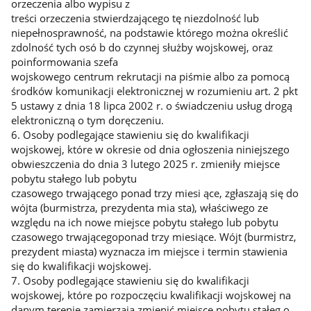
orzeczenia albo wypisu z
treści orzeczenia stwierdzającego tę niezdolność lub
niepełnosprawność, na podstawie którego można określić
zdolność tych osó b do czynnej służby wojskowej, oraz
poinformowania szefa
wojskowego centrum rekrutacji na piśmie albo za pomocą
środków komunikacji elektronicznej w rozumieniu art. 2 pkt
5 ustawy z dnia 18 lipca 2002 r. o świadczeniu usług drogą
elektroniczną o tym doręczeniu.
6. Osoby podlegające stawieniu się do kwalifikacji
wojskowej, które w okresie od dnia ogłoszenia niniejszego
obwieszczenia do dnia 3 lutego 2025 r. zmieniły miejsce
pobytu stałego lub pobytu
czasowego trwającego ponad trzy miesi ące, zgłaszają się do
wójta (burmistrza, prezydenta mia sta), właściwego ze
względu na ich nowe miejsce pobytu stałego lub pobytu
czasowego trwającegoponad trzy miesiące. Wójt (burmistrz,
prezydent miasta) wyznacza im miejsce i termin stawienia
się do kwalifikacji wojskowej.
7. Osoby podlegające stawieniu się do kwalifikacji
wojskowej, które po rozpoczęciu kwalifikacji wojskowej na
danym terenie zamierzają zmienić miejsce pobytu stałeg o