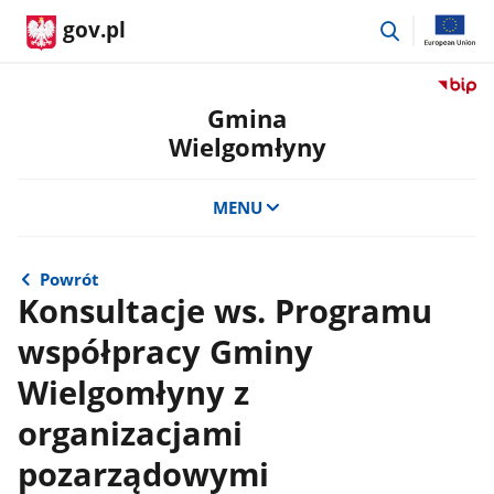
przejdź
gov.pl
do
wyszukiwar
Przejdź
do
Gmina
serwis
Wielgomłyny
Biulety
Informa
Publicz
MENU
Gmina
Wielgo
Powrót
Konsultacje ws. Programu
współpracy Gminy
Wielgomłyny z
organizacjami
pozarządowymi