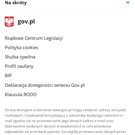
Na skróty
stopka
Strona
gov.pl
gov.pl
główna
Rządowe Centrum Legislacji
Polityka cookies
Służba cywilna
Profil zaufany
BIP
Deklaracja dostępności serwisu Gov.pl
Klauzula RODO
Strony dostępne w domenie www.gov.pl mogą zawierać adresy skrzynek
mailowych. Użytkownik korzystający z odnośnika będącego adresem e-
mail zgadza się na przetwarzanie jego danych (adres e-mail oraz
dobrowolnie podanych danych w wiadomości) w celu przesłania
odpowiedzi na przesłane pytania. Szczegóły przetwarzania danych przez