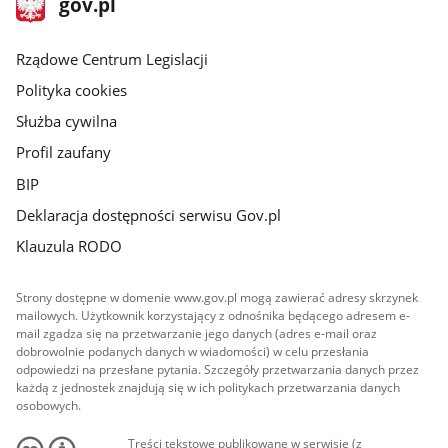
Strona
gov.pl
gov.pl
główna
Rządowe Centrum Legislacji
Polityka cookies
Służba cywilna
Profil zaufany
BIP
Deklaracja dostępności serwisu Gov.pl
Klauzula RODO
Strony dostępne w domenie www.gov.pl mogą zawierać adresy skrzynek
mailowych. Użytkownik korzystający z odnośnika będącego adresem e-
mail zgadza się na przetwarzanie jego danych (adres e-mail oraz
dobrowolnie podanych danych w wiadomości) w celu przesłania
odpowiedzi na przesłane pytania. Szczegóły przetwarzania danych przez
każdą z jednostek znajdują się w ich politykach przetwarzania danych
osobowych.
Treści tekstowe publikowane w serwisie (z