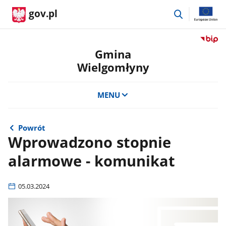
przejdź
gov.pl
do
wyszukiwar
Przejdź
do
Gmina
serwis
Wielgomłyny
Biulety
Informa
Publicz
MENU
Gmina
Wielgo
Powrót
Wprowadzono stopnie
alarmowe - komunikat
05.03.2024