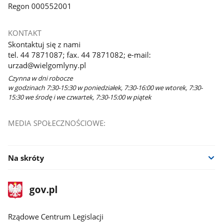
Regon 000552001
KONTAKT
Skontaktuj się z nami
tel. 44 7871087; fax. 44 7871082; e-mail:
urzad@wielgomlyny.pl
Czynna w dni robocze
w godzinach 7:30-15:30 w poniedziałek, 7:30-16:00 we wtorek, 7:30-
15:30 we środę i we czwartek, 7:30-15:00 w piątek
MEDIA SPOŁECZNOŚCIOWE:
Na skróty
stopka
Strona
gov.pl
gov.pl
główna
Rządowe Centrum Legislacji