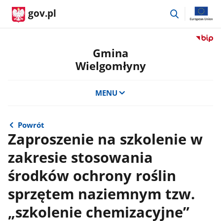
przejdź
gov.pl
do
wyszukiwar
Przejdź
do
Gmina
serwis
Wielgomłyny
Biulety
Informa
Publicz
MENU
Gmina
Wielgo
Powrót
Zaproszenie na szkolenie w
zakresie stosowania
środków ochrony roślin
sprzętem naziemnym tzw.
„szkolenie chemizacyjne”