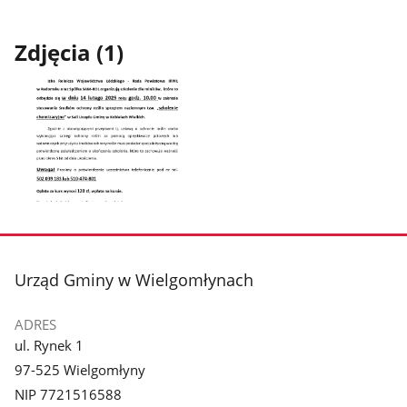
Zdjęcia (1)
Pokaż
zdjęcie
1
z
stopka
Urząd Gminy w Wielgomłynach
galerii.
ADRES
ul. Rynek 1
97-525 Wielgomłyny
NIP 7721516588