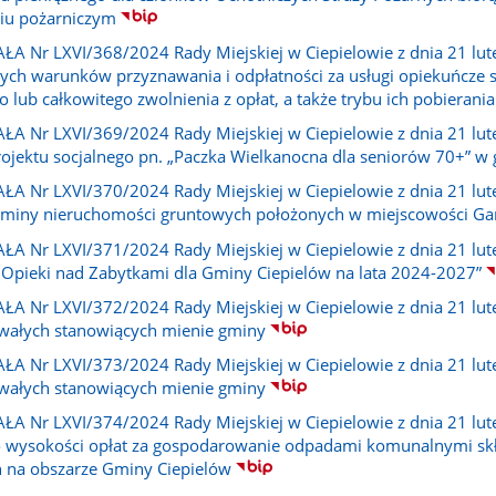
niu pożarniczym
A Nr LXVI/368/2024 Rady Miejskiej w Ciepielowie z dnia 21 lut
ych warunków przyznawania i odpłatności za usługi opiekuńcze 
 lub całkowitego zwolnienia z opłat, a także trybu ich pobierania
A Nr LXVI/369/2024 Rady Miejskiej w Ciepielowie z dnia 21 lut
projektu socjalnego pn. „Paczka Wielkanocna dla seniorów 70+” w
A Nr LXVI/370/2024 Rady Miejskiej w Ciepielowie z dnia 21 lut
miny nieruchomości gruntowych położonych w miejscowości Gar
A Nr LXVI/371/2024 Rady Miejskiej w Ciepielowie z dnia 21 lut
Opieki nad Zabytkami dla Gminy Ciepielów na lata 2024-2027”
A Nr LXVI/372/2024 Rady Miejskiej w Ciepielowie z dnia 21 lute
wałych stanowiących mienie gminy
A Nr LXVI/373/2024 Rady Miejskiej w Ciepielowie z dnia 21 lute
wałych stanowiących mienie gminy
A Nr LXVI/374/2024 Rady Miejskiej w Ciepielowie z dnia 21 lut
 o wysokości opłat za gospodarowanie odpadami komunalnymi skła
 na obszarze Gminy Ciepielów