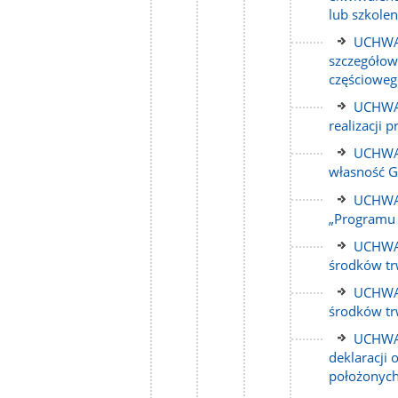
strony
lub szkole
Link
UCHWAŁ
do
szczegółow
strony
częściowego
Link
UCHWAŁ
do
realizacji 
strony
Link
UCHWAŁ
do
własność G
strony
Link
UCHWAŁ
do
„Programu 
strony
Link
UCHWAŁ
do
środków tr
strony
Link
UCHWAŁ
do
środków tr
strony
Link
UCHWAŁ
do
deklaracji
strony
położonych