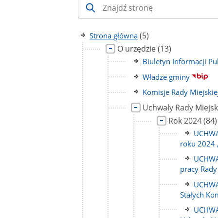
liczba
(5)
Strona główna
podstron
Link
liczba
O urzędzie
(13)
do
podstron
Link
Biuletyn Informacji Pu
strony
do
Link
Władze gminy
strony
do
Link
Komisje Rady Miejskie
strony
do
Link
Uchwały Rady Miejsk
strony
do
Link
licz
Rok 2024
(84)
strony
do
pod
Link
UCHWAŁ
strony
do
roku 2024 
strony
Link
UCHWAŁ
do
pracy Rady
strony
Link
UCHWAŁ
do
Stałych Kom
strony
Link
UCHWAŁ